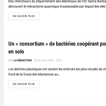
Des chercheurs du Département des Matériaux de l'UC Santa Barba
découvert le mécanisme quantique insaisissable par lequel des élec
DETAILS
EN SAVOIR PLUS
Un « consortium » de bactéries coopérant pou
en solo
PAR
LA RÉDACTION
26 mars 2026
0
Les déchets plastiques ont atteint les endroits les plus reculés du 
fond de la fosse des Mariannes au...
DETAILS
EN SAVOIR PLUS