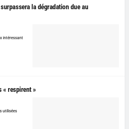
 surpassera la dégradation due au
ux intéressant
s « respirent »
s utilisées