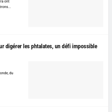
ra ont
trons...
r digérer les phtalates, un défi impossible
monde, du