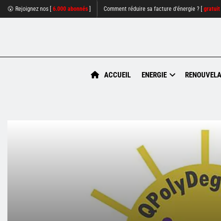
😮 Rejoignez nos [
6.000 abonnés
]
Comment réduire sa facture d'énergie ? [
gratuit
ACCUEIL
ENERGIE
RENOUVELA