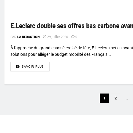
E.Leclerc double ses offres bas carbone avant
PAR
LA RÉDACTION
29 juillet 2026
0
À l'approche du grand chassé-croisé de l'été, E.Leclerc met en avan
solutions pour alléger le budget mobilité des Français...
DETAILS
EN SAVOIR PLUS
1
2
…