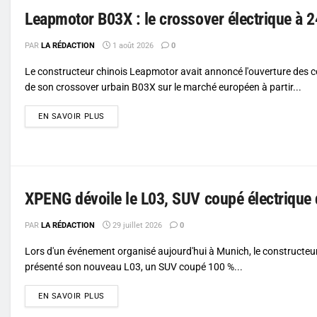
Leapmotor B03X : le crossover électrique à 2
PAR
LA RÉDACTION
1 août 2026
0
Le constructeur chinois Leapmotor avait annoncé l'ouverture de
de son crossover urbain B03X sur le marché européen à partir...
DETAILS
EN SAVOIR PLUS
XPENG dévoile le L03, SUV coupé électrique dop
PAR
LA RÉDACTION
29 juillet 2026
0
Lors d'un événement organisé aujourd'hui à Munich, le constructe
présenté son nouveau L03, un SUV coupé 100 %...
DETAILS
EN SAVOIR PLUS