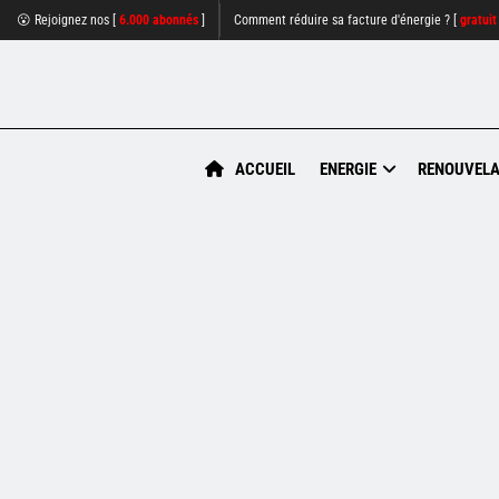
😮 Rejoignez nos [
6.000 abonnés
]
Comment réduire sa facture d'énergie ? [
gratuit
ACCUEIL
ENERGIE
RENOUVELA