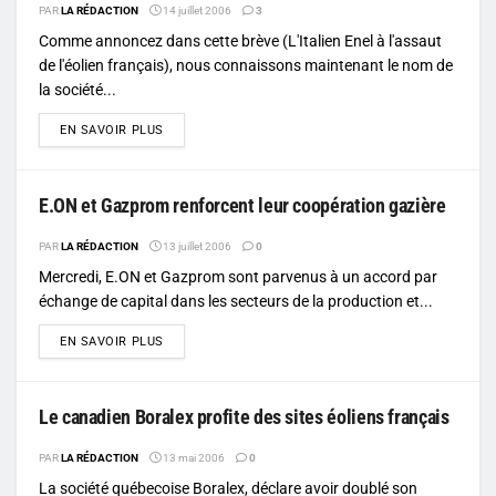
PAR
LA RÉDACTION
14 juillet 2006
3
Comme annoncez dans cette brève (L'Italien Enel à l'assaut
de l'éolien français), nous connaissons maintenant le nom de
la société...
DETAILS
EN SAVOIR PLUS
E.ON et Gazprom renforcent leur coopération gazière
PAR
LA RÉDACTION
13 juillet 2006
0
Mercredi, E.ON et Gazprom sont parvenus à un accord par
échange de capital dans les secteurs de la production et...
DETAILS
EN SAVOIR PLUS
Le canadien Boralex profite des sites éoliens français
PAR
LA RÉDACTION
13 mai 2006
0
La société québecoise Boralex, déclare avoir doublé son