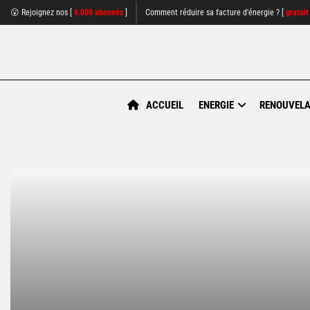
😮 Rejoignez nos [
6.000 abonnés
]
Comment réduire sa facture d'énergie ? [
gratuit
ACCUEIL
ENERGIE
RENOUVELA