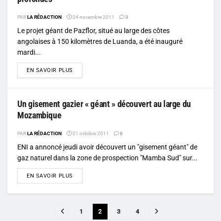
PAR
LA RÉDACTION
24 novembre 2011
3
Le projet géant de Pazflor, situé au large des côtes
angolaises à 150 kilomètres de Luanda, a été inauguré
mardi...
DETAILS
EN SAVOIR PLUS
Un gisement gazier « géant » découvert au large du
Mozambique
PAR
LA RÉDACTION
21 octobre 2011
6
ENI a annoncé jeudi avoir découvert un "gisement géant" de
gaz naturel dans la zone de prospection "Mamba Sud" sur...
DETAILS
EN SAVOIR PLUS
1
2
3
4