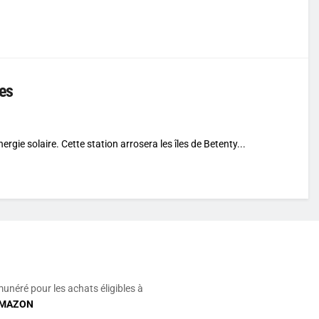
ées
rgie solaire. Cette station arrosera les îles de Betenty...
munéré pour les achats éligibles à
MAZON