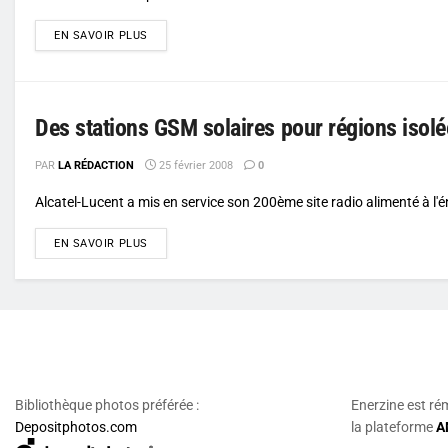
DETAILS
EN SAVOIR PLUS
Des stations GSM solaires pour régions isol
PAR
LA RÉDACTION
25 février 2008
0
Alcatel-Lucent a mis en service son 200ème site radio alimenté à l'éne
DETAILS
EN SAVOIR PLUS
Bibliothèque photos préférée :
Enerzine est ré
Depositphotos.com
la plateforme
A