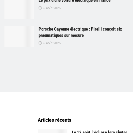
Le prix d’une voiture électrique en France
6 août 2026
Porsche Cayenne électrique : Pirelli conçoit six
pneumatiques sur mesure
6 août 2026
Articles récents
Le 12 août, l’éclipse fera chuter