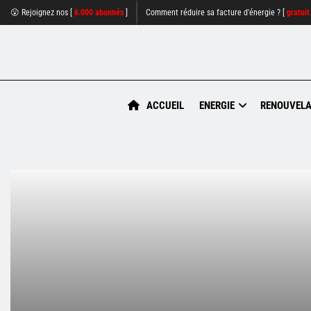
😮 Rejoignez nos [
6.000 abonnés
]
Comment réduire sa facture d'énergie ? [
gratuit
ACCUEIL
ENERGIE
RENOUVELA