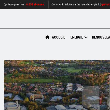
😮 Rejoignez nos [
6.000 abonnés
]
Comment réduire sa facture d'énergie ? [
gratuit
ACCUEIL
ENERGIE
RENOUVELA