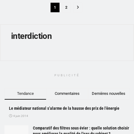
1
2
interdiction
PUBLICITÉ
Tendance
Commentaires
Dernières nouvelles
Le médiateur national s’alarme de la hausse des prix de l’énergie
4 juin 2014
Comparatif des filtres sous évier : quelle solution choisir
pour améliorer la qualité de l’eau du robinet ?