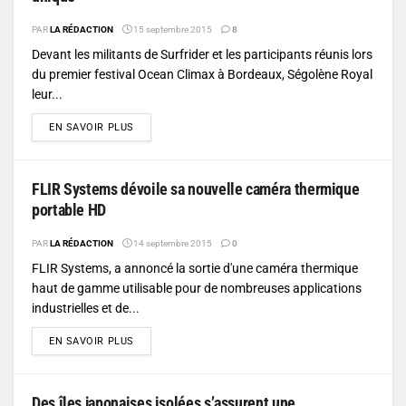
PAR
LA RÉDACTION
15 septembre 2015
8
Devant les militants de Surfrider et les participants réunis lors
du premier festival Ocean Climax à Bordeaux, Ségolène Royal
leur...
DETAILS
EN SAVOIR PLUS
FLIR Systems dévoile sa nouvelle caméra thermique
portable HD
PAR
LA RÉDACTION
14 septembre 2015
0
FLIR Systems, a annoncé la sortie d'une caméra thermique
haut de gamme utilisable pour de nombreuses applications
industrielles et de...
DETAILS
EN SAVOIR PLUS
Des îles japonaises isolées s’assurent une