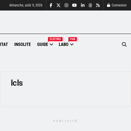
dimanche, août 9, 2026
Connexion
ELECTRO
FUN
ITAT
INSOLITE
GUIDE
LABO
lcls
PUBLICITÉ