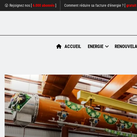
😮 Rejoignez nos [
6.000 abonnés
]
Comment réduire sa facture d'énergie ? [
gratuit
ACCUEIL
ENERGIE
RENOUVELA