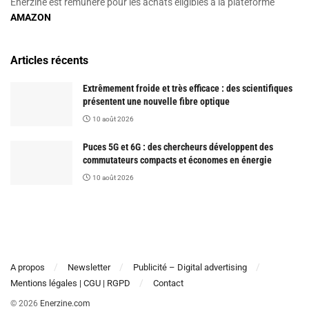
Enerzine est rémunéré pour les achats éligibles à la plateforme
AMAZON
Articles récents
Extrêmement froide et très efficace : des scientifiques
présentent une nouvelle fibre optique
10 août 2026
Puces 5G et 6G : des chercheurs développent des
commutateurs compacts et économes en énergie
10 août 2026
A propos
Newsletter
Publicité – Digital advertising
Mentions légales | CGU | RGPD
Contact
© 2026
Enerzine.com