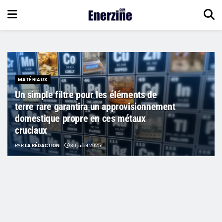
MATÉRIAUX
Un simple filtre pour les éléments de
terre rare garantira un approvisionnement
domestique propre en ces métaux
cruciaux
PAR
LA RÉDACTION
30 juillet 2025