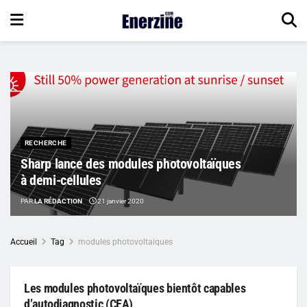
RECHERCHE
Sharp lance des modules photovoltaïques
à demi-cellules
PAR
LA RÉDACTION
21 janvier 2020
Accueil
Tag
modules photovoltaiques
Les modules photovoltaïques bientôt capables
d’autodiagnostic (CEA)