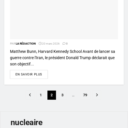
PAR
LA RÉDACTION
20 mars 2026
0
Matthew Bunn, Harvard Kennedy School Avant de lancer sa
guerre contre l'Iran, le président Donald Trump déclarait que
son objectif...
DETAILS
EN SAVOIR PLUS
1
2
3
…
79
nucleaire