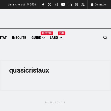
dimanche, août 9, 2026
Connexion
ELECTRO
FUN
ITAT
INSOLITE
GUIDE
LABO
quasicristaux
PUBLICITÉ