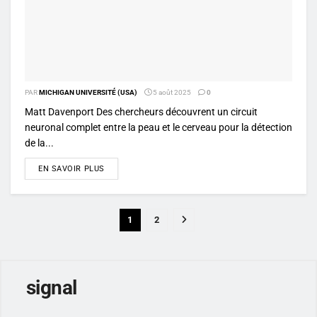
PAR
MICHIGAN UNIVERSITÉ (USA)
5 août 2025
0
Matt Davenport Des chercheurs découvrent un circuit
neuronal complet entre la peau et le cerveau pour la détection
de la...
DETAILS
EN SAVOIR PLUS
1
2
signal