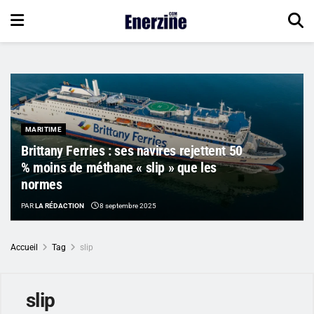
MARITIME
Brittany Ferries : ses navires rejettent 50
% moins de méthane « slip » que les
normes
PAR
LA RÉDACTION
8 septembre 2025
Accueil
Tag
slip
slip