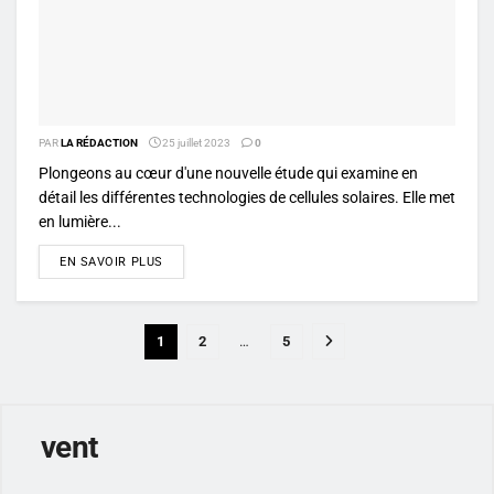
PAR
LA RÉDACTION
25 juillet 2023
0
Plongeons au cœur d'une nouvelle étude qui examine en
détail les différentes technologies de cellules solaires. Elle met
en lumière...
DETAILS
EN SAVOIR PLUS
1
2
…
5
vent