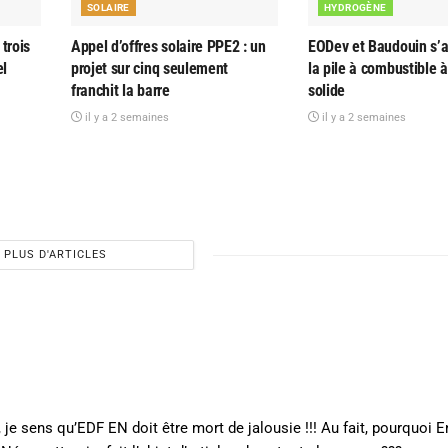
SOLAIRE
HYDROGÈNE
trois
Appel d’offres solaire PPE2 : un
EODev et Baudouin s’al
el
projet sur cinq seulement
la pile à combustible 
franchit la barre
solide
il y a 2 semaines
il y a 2 semaines
PLUS D'ARTICLES
je sens qu’EDF EN doit être mort de jalousie !!! Au fait, pourquoi E