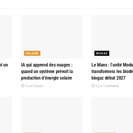
SOLAIRE
BIOGAZ
nt un
IA qui apprend des nuages :
Le Mans : l’unité Modu
quand un système prévoit la
transformera les biod
production d’énergie solaire
biogaz début 2027
il y a 6 jours
il y a 1 semaine