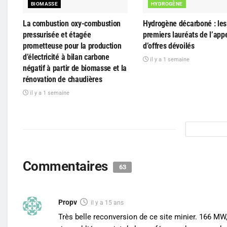
BIOMASSE
HYDROGÈNE
La combustion oxy-combustion
Hydrogène décarboné : les 
pressurisée et étagée
premiers lauréats de l’app
prometteuse pour la production
d’offres dévoilés
d’électricité à bilan carbone
il y a 1 semaine
négatif à partir de biomasse et la
rénovation de chaudières
il y a 1 semaine
Commentaires
63
Propv
il y a 15 ans
Très belle reconversion de ce site minier. 166 MW, 