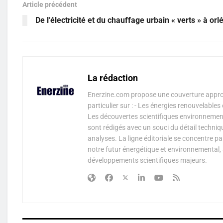
Article précédent
De l’électricité et du chauffage urbain « verts » à orl
La rédaction
Enerzine.com propose une couverture approf
particulier sur : - Les énergies renouvelable
Les découvertes scientifiques environnementa
sont rédigés avec un souci du détail techniq
analyses. La ligne éditoriale se concentre p
notre futur énergétique et environnemental, 
développements scientifiques majeurs.