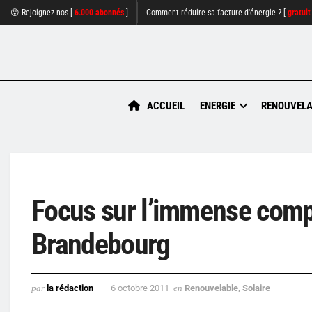
😮 Rejoignez nos [
6.000 abonnés
]
Comment réduire sa facture d'énergie ? [
gratuit
ACCUEIL
ENERGIE
RENOUVELA
Focus sur l’immense comp
Brandebourg
par
la rédaction
6 octobre 2011
en
Renouvelable
,
Solaire