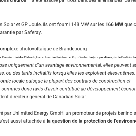
ions d’euros
– a été assuré par trois banques allemandes. Safe
 Solar et GP Joule, ils ont fourni 148 MW sur les
166 MW
que c
rantie par Saferay.
1er Premier ministre Platzeck, Hans-Joachim Reinhard et Kupz Wolschke (coopérative agricole Großräsch
pas uniquement d’un avantage environnemental, elles peuvent a
s, ou des tarifs incitatifs lorsqu’elles les exploitent elles-mêmes.
conomie locale puisque la plupart des contrats de construction et
Nous sommes donc ravis d’avoir contribué au développement écon
dent directeur général de Canadian Solar.
tiré par Unlimited Energy GmbH, un promoteur de projets berlinois
 s’est aussi attachée à
la question de la protection de l’environ