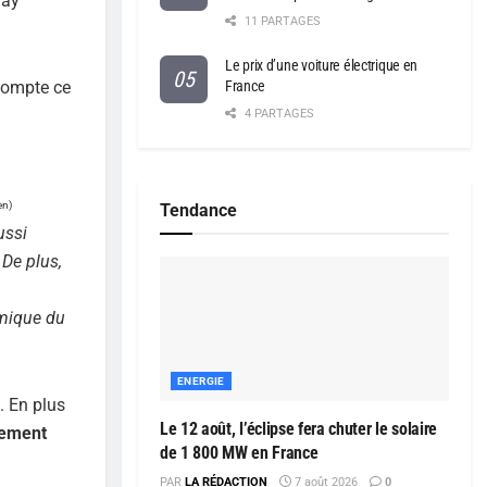
ray
11 PARTAGES
Le prix d’une voiture électrique en
ompte ce
France
4 PARTAGES
en)
Tendance
ussi
 De plus,
omique du
ENERGIE
. En plus
Le 12 août, l’éclipse fera chuter le solaire
nement
de 1 800 MW en France
PAR
LA RÉDACTION
7 août 2026
0