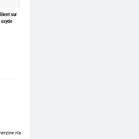
lient sur
à oxyde
nerzine n’a