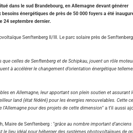
itué dans le sud Brandebourg, en Allemagne devant générer
 besoins énergétiques de près de 50 000 foyers a été inaugur
le 24 septembre dernier.
ovoltaïque Senftenberg II/III. Le parc solaire près de Senftenberg
s que celles de Senftenberg et de Schipkau, jouent un rôle moteu
uent à accélérer le changement d’orientation énergétique telleme
bles en Allemagne, leur apportant son plein soutien et assurant l
lleur land (état fédéré) pour les énergies renouvelables. Cette ce
e l’Allemagne pour des projets de cette dimension
" a t’il aussi aj
h, Maire de Senftenberg : "
grâce au nombre important d’anciens 
est le lieu idéal pour héberger des systèmes photovoltaïques de g