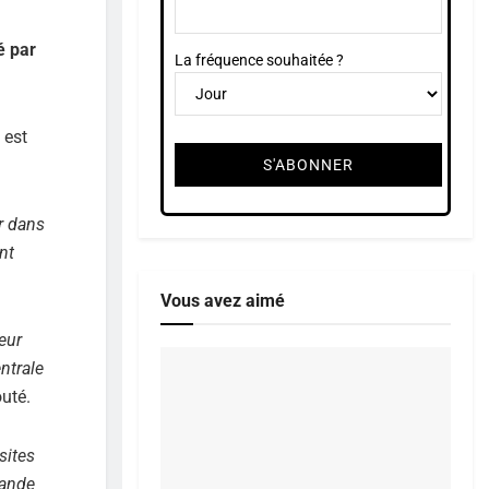
é par
La fréquence souhaitée ?
 est
r dans
nt
Vous avez aimé
eur
ntrale
outé.
sites
rande