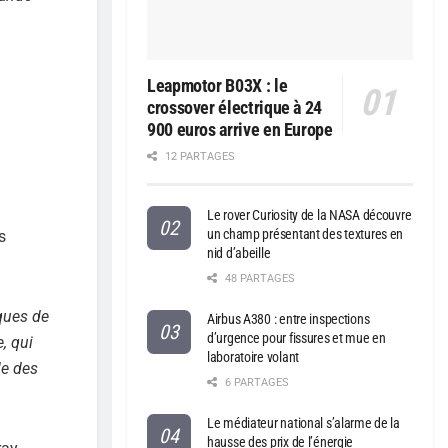
Leapmotor B03X : le
crossover électrique à 24
900 euros arrive en Europe
12 PARTAGES
Le rover Curiosity de la NASA découvre
un champ présentant des textures en
s
nid d’abeille
48 PARTAGES
ques de
Airbus A380 : entre inspections
d’urgence pour fissures et mue en
, qui
laboratoire volant
le des
6 PARTAGES
Le médiateur national s’alarme de la
hausse des prix de l’énergie