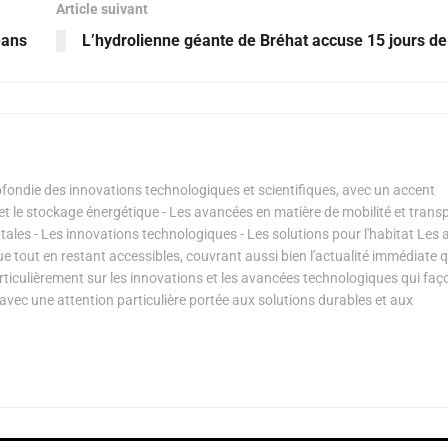
Article suivant
éans
L’hydrolienne géante de Bréhat accuse 15 jours de
ondie des innovations technologiques et scientifiques, avec un accent
s et le stockage énergétique - Les avancées en matière de mobilité et transp
les - Les innovations technologiques - Les solutions pour l'habitat Les a
ue tout en restant accessibles, couvrant aussi bien l'actualité immédiate 
articulièrement sur les innovations et les avancées technologiques qui fa
avec une attention particulière portée aux solutions durables et aux