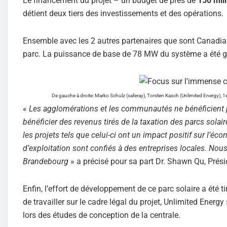
Le financement du projet – un budget de près de
150 mill
détient deux tiers des investissements et des opérations.
Ensemble avec les 2 autres partenaires que sont Canadian
parc. La puissance de base de 78 MW du système a été ga
De gauche à droite: Marko Schulz (saferay), Torsten Kasch (Unlimited Energy), 
«
Les agglomérations et les communautés ne bénéficient 
bénéficier des revenus tirés de la taxation des parcs solaire
les projets tels que celui-ci ont un impact positif sur l’é
d’exploitation sont confiés à des entreprises locales. 
Brandebourg
» a précisé pour sa part Dr. Shawn Qu, Prési
Enfin, l’effort de développement de ce parc solaire a été 
de travailler sur le cadre légal du projet, Unlimited Energy
lors des études de conception de la centrale.