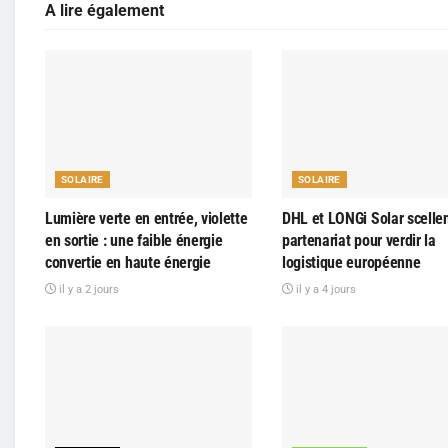
A lire également
SOLAIRE
SOLAIRE
Lumière verte en entrée, violette
DHL et LONGi Solar scelle
en sortie : une faible énergie
partenariat pour verdir la
convertie en haute énergie
logistique européenne
il y a 2 jours
il y a 4 jours