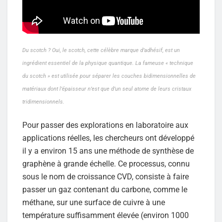
Du scotch ? Oui, le scotch, cette célèbre marque d’adhésif, est un
ingrédient essentiel de la physique quantique. La fameuse « technique
du scotch » est utilisée pour séparer les couches bidimensionnelles de
matériaux dont l’épaisseur n’est que d’un seul atome de leurs cristaux
tridimensionnels.
Pour passer des explorations en laboratoire aux
applications réelles, les chercheurs ont développé
il y a environ 15 ans une méthode de synthèse de
graphène à grande échelle. Ce processus, connu
sous le nom de croissance CVD, consiste à faire
passer un gaz contenant du carbone, comme le
méthane, sur une surface de cuivre à une
température suffisamment élevée (environ 1000