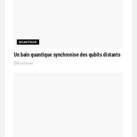
QUANTIQUE
Un bain quantique synchronise des qubits distants
il y a 3 jours