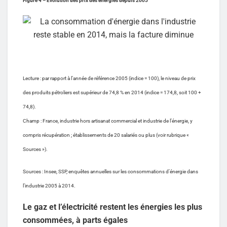
Figure 4 – Évolution des prix des énergies depuis 2005
Lecture : par rapport à l’année de référence 2005 (indice = 100), le niveau de prix
des produits pétroliers est supérieur de 74,8 % en 2014 (indice = 174,8, soit 100 +
74,8).
Champ : France, industrie hors artisanat commercial et industrie de l’énergie, y
compris récupération ; établissements de 20 salariés ou plus (voir rubrique «
Sources »).
Sources : Insee, SSP, enquêtes annuelles sur les consommations d’énergie dans
l’industrie 2005 à 2014.
Le gaz et l’électricité restent les énergies les plus
consommées, à parts égales