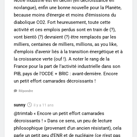
Notre industrie est en déclin (en décroissance en
novlangue), enfin une bonne nouvelle pour la Planète,
because moins d’énergie et moins d’émissions du
diabolique CO2. Fort heureusement, toute cette
activité et ces emplois perdus sont en train de (?),
vont bientô (?) devraient (?) être remplacés par les
milliers, centaines de milliers, millions, as you like,
d’emplois d’avenir liés à la transition énergétique et à
la croissance verte (ouf !). A noter le rang de la
France pour la part de l’activité industrielle dans son
PIB, pays de l’OCDE + BRIC : avant-dernière. Encore
un petit effort camarades décroissants !
Répondre
sunny
il y a 11 ans
@trimtab « Encore un petit effort camarades
décroissants ! » Dans ce sens, un peu de lecture
philosophique (provenant d’un ancien résistant), cela
parle un petit peu d’ENR et de nucléaire (ce n’est pas