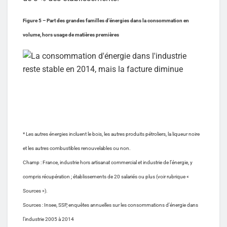
Figure 5 – Part des grandes familles d’énergies dans la consommation en
volume, hors usage de matières premières
* Les autres énergies incluent le bois, les autres produits pétroliers, la liqueur noire
et les autres combustibles renouvelables ou non.
Champ : France, industrie hors artisanat commercial et industrie de l’énergie, y
compris récupération ; établissements de 20 salariés ou plus (voir rubrique «
Sources »).
Sources : Insee, SSP, enquêtes annuelles sur les consommations d’énergie dans
l’industrie 2005 à 2014