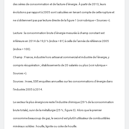
des séries de consommation et de facture d’énergie. À partir de 2013, leurs
évolutions par rapport à 2005 sont calculées en tenant compte de cette rupture et
ne s’obtiennent pas par lecture directe de la figure 1 (voir rubrique « Sources »).
Lecture : la consommation brute d’énergie mesurée à champ constant est
inférieure en 2014 de 19,0 % (indice = 81) à celle de l’année de référence 2005
(indice = 100).
Champ : France, industrie hors artisanat commercial et industrie de l’énergie, y
compris récupération ; établissements de 20 salariés ou plus (voir rubrique «
Sources »).
Sources : Insee, SSP, enquêtes annuelles sur les consommations d’énergie dans
l’industrie 2005 à 2014.
Le secteur le plus énergivore reste l’industrie chimique (29 % de la consommation
brute totale), suivi de la métallurgie (25 % ; figure 3). Alors que le premier
consomme beaucoup de gaz, le second est plutôt utilisateur de combustibles
minéraux solides : houille, lignite ou coke de houille.