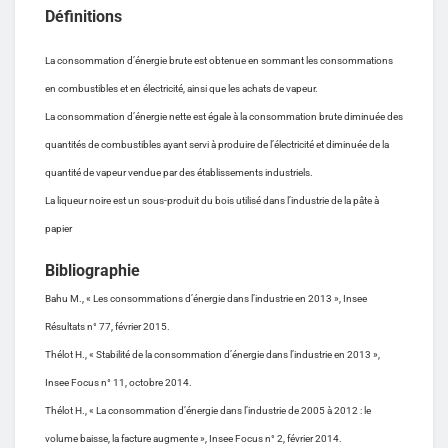
Définitions
La consommation d’énergie brute est obtenue en sommant les consommations
en combustibles et en électricité, ainsi que les achats de vapeur.
La consommation d’énergie nette est égale à la consommation brute diminuée des
quantités de combustibles ayant servi à produire de l’électricité et diminuée de la
quantité de vapeur vendue par des établissements industriels.
La liqueur noire est un sous-produit du bois utilisé dans l’industrie de la pâte à
papier
Bibliographie
Bahu M., « Les consommations d’énergie dans l’industrie en 2013 », Insee
Résultats n° 77, février 2015.
Thélot H., « Stabilité de la consommation d’énergie dans l’industrie en 2013 »,
Insee Focus n° 11, octobre 2014.
Thélot H., « La consommation d’énergie dans l’industrie de 2005 à 2012 : le
volume baisse, la facture augmente », Insee Focus n° 2, février 2014.