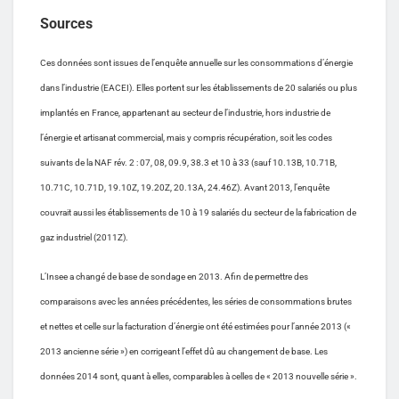
Sources
Ces données sont issues de l’enquête annuelle sur les consommations d’énergie
dans l’industrie (EACEI). Elles portent sur les établissements de 20 salariés ou plus
implantés en France, appartenant au secteur de l’industrie, hors industrie de
l’énergie et artisanat commercial, mais y compris récupération, soit les codes
suivants de la NAF rév. 2 : 07, 08, 09.9, 38.3 et 10 à 33 (sauf 10.13B, 10.71B,
10.71C, 10.71D, 19.10Z, 19.20Z, 20.13A, 24.46Z). Avant 2013, l’enquête
couvrait aussi les établissements de 10 à 19 salariés du secteur de la fabrication de
gaz industriel (2011Z).
L’Insee a changé de base de sondage en 2013. Afin de permettre des
comparaisons avec les années précédentes, les séries de consommations brutes
et nettes et celle sur la facturation d’énergie ont été estimées pour l’année 2013 («
2013 ancienne série ») en corrigeant l’effet dû au changement de base. Les
données 2014 sont, quant à elles, comparables à celles de « 2013 nouvelle série ».