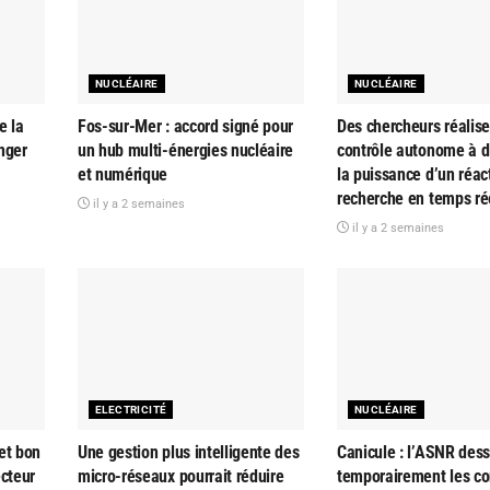
NUCLÉAIRE
NUCLÉAIRE
e la
Fos-sur-Mer : accord signé pour
Des chercheurs réalise
nger
un hub multi-énergies nucléaire
contrôle autonome à d
et numérique
la puissance d’un réac
recherche en temps ré
il y a 2 semaines
il y a 2 semaines
ELECTRICITÉ
NUCLÉAIRE
et bon
Une gestion plus intelligente des
Canicule : l’ASNR dess
ecteur
micro-réseaux pourrait réduire
temporairement les co