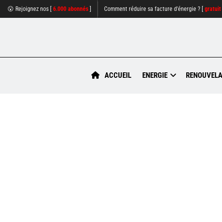
😮 Rejoignez nos [
6.000 abonnés
]
Comment réduire sa facture d'énergie ? [
gratuit
ACCUEIL
ENERGIE
RENOUVELA