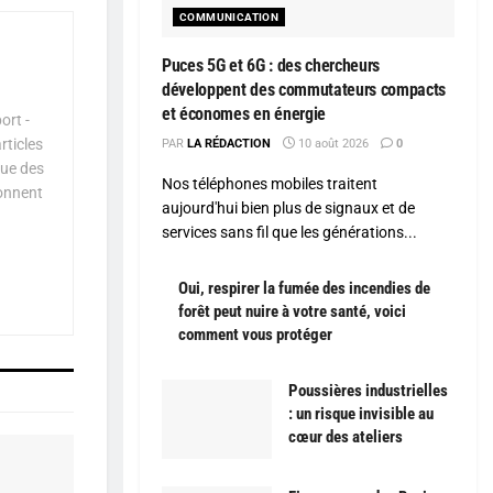
COMMUNICATION
Puces 5G et 6G : des chercheurs
développent des commutateurs compacts
et économes en énergie
ort -
rticles
PAR
LA RÉDACTION
10 août 2026
0
que des
Nos téléphones mobiles traitent
çonnent
aujourd'hui bien plus de signaux et de
services sans fil que les générations...
Oui, respirer la fumée des incendies de
forêt peut nuire à votre santé, voici
comment vous protéger
Poussières industrielles
: un risque invisible au
cœur des ateliers