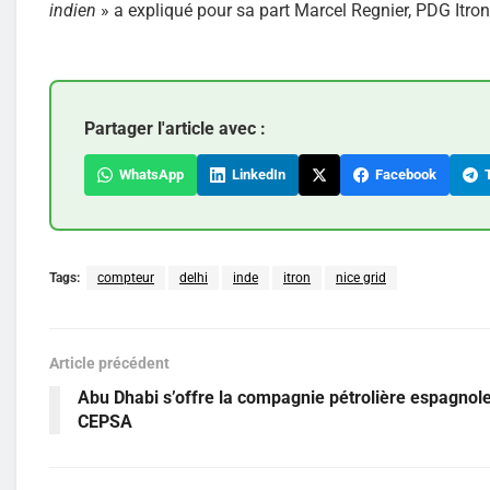
indien
» a expliqué pour sa part Marcel Regnier, PDG Itro
Partager l'article avec :
WhatsApp
LinkedIn
Facebook
T
Tags:
compteur
delhi
inde
itron
nice grid
Article précédent
Abu Dhabi s’offre la compagnie pétrolière espagnol
CEPSA