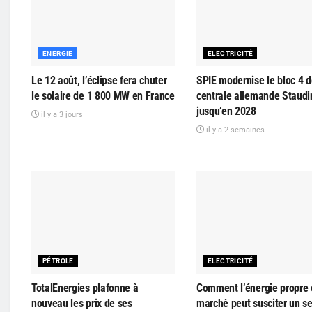
ENERGIE
ELECTRICITÉ
Le 12 août, l’éclipse fera chuter
SPIE modernise le bloc 4 d
le solaire de 1 800 MW en France
centrale allemande Staudi
jusqu’en 2028
il y a 3 jours
il y a 2 semaines
PÉTROLE
ELECTRICITÉ
TotalEnergies plafonne à
Comment l’énergie propre 
nouveau les prix de ses
marché peut susciter un s