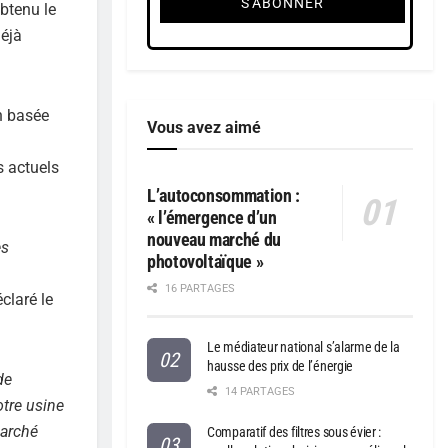
obtenu le
déjà
n basée
Vous avez aimé
s actuels
L’autoconsommation :
« l’émergence d’un
nouveau marché du
es
photovoltaïque »
16 PARTAGES
claré le
Le médiateur national s’alarme de la
hausse des prix de l’énergie
de
14 PARTAGES
otre usine
marché
Comparatif des filtres sous évier :