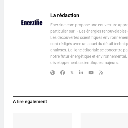
La rédaction
Enerzine.com propose une couverture approf
particulier sur : - Les énergies renouvelable
Les découvertes scientifiques environnementa
sont rédigés avec un souci du détail techniq
analyses. La ligne éditoriale se concentre p
notre futur énergétique et environnemental, 
développements scientifiques majeurs.
A lire également