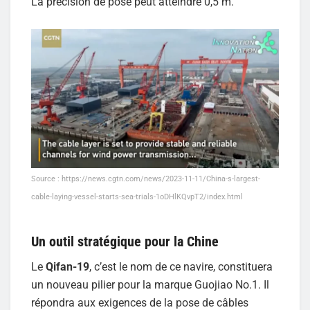
La précision de pose peut atteindre 0,5 m.
Source : https://news.cgtn.com/news/2023-11-11/China-s-largest-
cable-laying-vessel-starts-sea-trials-1oDHlKQvpT2/index.html
Un outil stratégique pour la Chine
Le
Qifan-19
, c’est le nom de ce navire, constituera
un nouveau pilier pour la marque Guojiao No.1. Il
répondra aux exigences de la pose de câbles