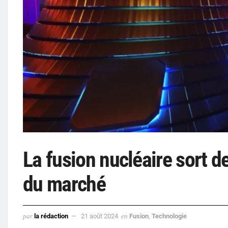
La fusion nucléaire sort de
du marché
par
la rédaction
21 août 2024
en
Fusion
,
Technologie