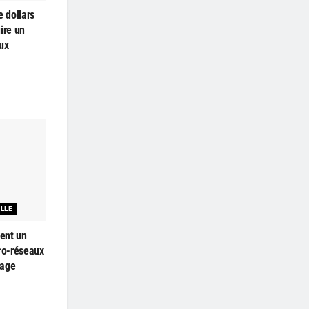
e dollars
ire un
ux
ELLE
ent un
cro-réseaux
kage