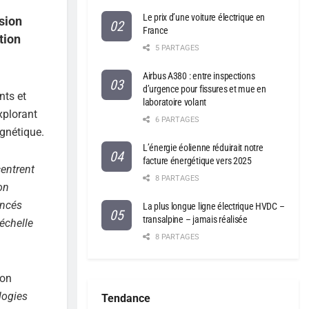
Le prix d’une voiture électrique en
usion
France
tion
5 PARTAGES
Airbus A380 : entre inspections
d’urgence pour fissures et mue en
nts et
laboratoire volant
explorant
6 PARTAGES
gnétique.
L’énergie éolienne réduirait notre
facture énergétique vers 2025
centrent
8 PARTAGES
on
ancés
La plus longue ligne électrique HVDC –
transalpine – jamais réalisée
échelle
8 PARTAGES
ion
logies
Tendance