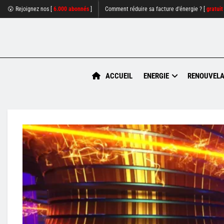
😮 Rejoignez nos [
6.000 abonnés
]
Comment réduire sa facture d'énergie ? [
gratuit
ACCUEIL
ENERGIE
RENOUVELA