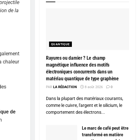
projectile
ion de la
QUANTIQUE
galement
Rayures ou damier ? Le champ
a chaleur
magnétique influence des motifs
électroniques concurrents dans un
matériau quantique de type graphène
des
PAR
LA RÉDACTION
8 août 2026
0
Dans la plupart des matériaux courants,
comme le cuivre, l'argent et le silicium, le
ique de
comportement des électrons...
n
Le marc de café peut être
transformé en matière