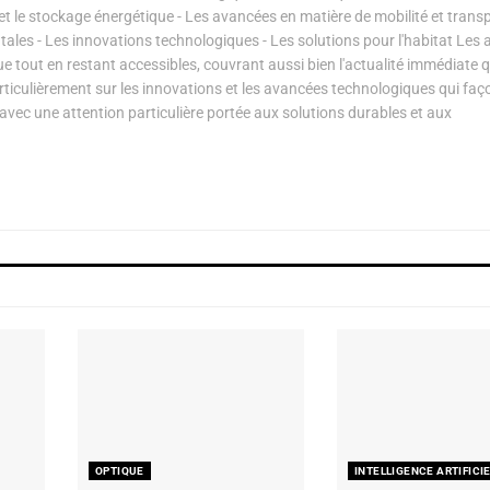
s et le stockage énergétique - Les avancées en matière de mobilité et transp
les - Les innovations technologiques - Les solutions pour l'habitat Les a
ue tout en restant accessibles, couvrant aussi bien l'actualité immédiate 
articulièrement sur les innovations et les avancées technologiques qui fa
avec une attention particulière portée aux solutions durables et aux
OPTIQUE
INTELLIGENCE ARTIFICI