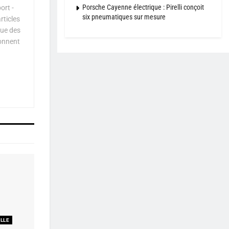
Porsche Cayenne électrique : Pirelli conçoit
ort -
six pneumatiques sur mesure
rticles
que des
çonnent
ELLE