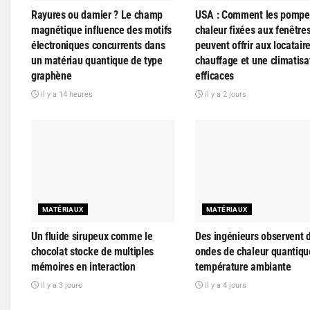
Rayures ou damier ? Le champ
USA : Comment les pompe
magnétique influence des motifs
chaleur fixées aux fenêtre
électroniques concurrents dans
peuvent offrir aux locatair
un matériau quantique de type
chauffage et une climatisa
graphène
efficaces
il y a 14 heures
il y a 2 jours
MATÉRIAUX
MATÉRIAUX
Un fluide sirupeux comme le
Des ingénieurs observent 
chocolat stocke de multiples
ondes de chaleur quantiqu
mémoires en interaction
température ambiante
il y a 3 jours
il y a 4 jours