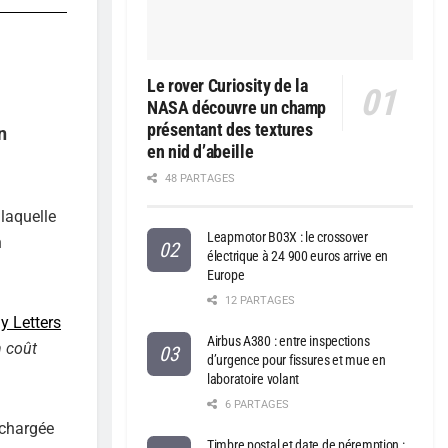
Le rover Curiosity de la
NASA découvre un champ
présentant des textures
n
en nid d’abeille
48 PARTAGES
laquelle
Leapmotor B03X : le crossover
n
électrique à 24 900 euros arrive en
Europe
12 PARTAGES
y Letters
Airbus A380 : entre inspections
n coût
d’urgence pour fissures et mue en
laboratoire volant
6 PARTAGES
 chargée
Timbre postal et date de péremption :