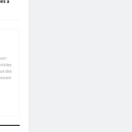
ies à
ort -
rticles
que des
çonnent