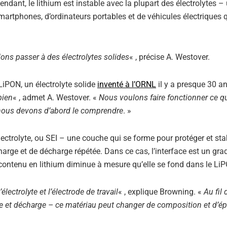
dant, le lithium est instable avec la plupart des électrolytes –
smartphones, d’ordinateurs portables et de véhicules électriques 
ons passer à des électrolytes solides
« , précise A. Westover.
 LiPON, un électrolyte solide
inventé à l’ORNL
il y a presque 30 a
bien
« , admet A. Westover. «
Nous voulons faire fonctionner ce q
 nous devons d’abord le comprendre
. »
ectrolyte, ou SEI – une couche qui se forme pour protéger et stab
harge et de décharge répétée. Dans ce cas, l’interface est un gra
contenu en lithium diminue à mesure qu’elle se fond dans le LiP
lectrolyte et l’électrode de travail
« , explique Browning. «
Au fil
ge et décharge – ce matériau peut changer de composition et d’é