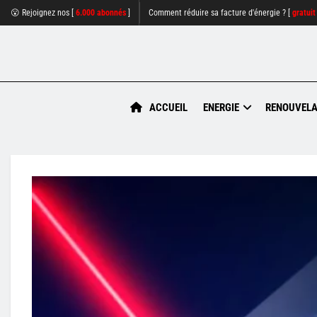
😮 Rejoignez nos [
6.000 abonnés
]
Comment réduire sa facture d'énergie ? [
gratuit
ACCUEIL
ENERGIE
RENOUVELA