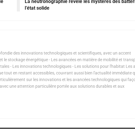
de
La neutronographie révèle les mystères des batter
l’état solide
ondie des innovations technologiques et scientifiques, avec un accent
s et le stockage énergétique - Les avancées en matière de mobilité et transp
les - Les innovations technologiques - Les solutions pour l'habitat Les a
ue tout en restant accessibles, couvrant aussi bien l'actualité immédiate 
articulièrement sur les innovations et les avancées technologiques qui fa
avec une attention particulière portée aux solutions durables et aux