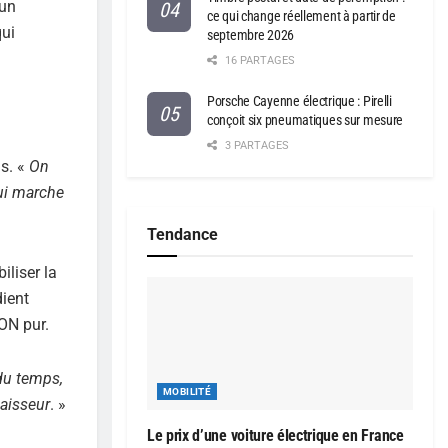
 un
ce qui change réellement à partir de
qui
septembre 2026
16 PARTAGES
Porsche Cayenne électrique : Pirelli
conçoit six pneumatiques sur mesure
3 PARTAGES
ns. «
On
ui marche
Tendance
iliser la
dient
ON pur.
 du temps,
MOBILITÉ
paisseur
. »
Le prix d’une voiture électrique en France