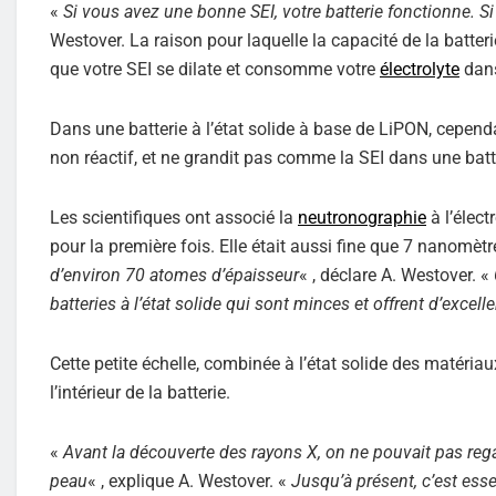
«
Si vous avez une bonne SEI, votre batterie fonctionne. S
Westover. La raison pour laquelle la capacité de la batte
que votre SEI se dilate et consomme votre
électrolyte
dans
Dans une batterie à l’état solide à base de LiPON, cepend
non réactif, et ne grandit pas comme la SEI dans une batte
Les scientifiques ont associé la
neutronographie
à l’élect
pour la première fois. Elle était aussi fine que 7 nanomètr
d’environ 70 atomes d’épaisseur
« , déclare A. Westover. «
batteries à l’état solide qui sont minces et offrent d’excel
Cette petite échelle, combinée à l’état solide des matéria
l’intérieur de la batterie.
«
Avant la découverte des rayons X, on ne pouvait pas regarde
peau
« , explique A. Westover. «
Jusqu’à présent, c’est ess