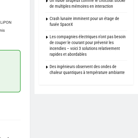
Un fluide sirupeux comme le chocolat stocke
de multiples mémoires en interaction
Crash lunaire imminent pour un étage de
é LiPON
fusée SpaceX
nis
Les compagnies électriques n’ont pas besoin
de couper le courant pour prévenir les
incendies – voici 3 solutions relativement
rapides et abordables
Des ingénieurs observent des ondes de
chaleur quantiques à température ambiante