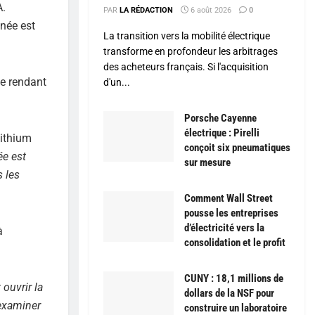
A.
PAR
LA RÉDACTION
6 août 2026
0
nnée est
La transition vers la mobilité électrique
transforme en profondeur les arbitrages
des acheteurs français. Si l'acquisition
le rendant
d'un...
Porsche Cayenne
électrique : Pirelli
lithium
conçoit six pneumatiques
ée est
sur mesure
s les
Comment Wall Street
pousse les entreprises
d’électricité vers la
à
consolidation et le profit
CUNY : 18,1 millions de
 ouvrir la
dollars de la NSF pour
 examiner
construire un laboratoire