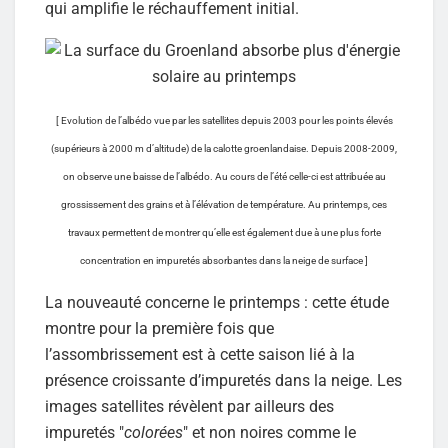
qui amplifie le réchauffement initial.
[ Evolution de l’albédo vue par les satellites depuis 2003 pour les points élevés
(supérieurs à 2000 m d’altitude) de la calotte groenlandaise. Depuis 2008-2009,
on observe une baisse de l’albédo. Au cours de l’été celle-ci est attribuée au
grossissement des grains et à l’élévation de température. Au printemps, ces
travaux permettent de montrer qu’elle est également due à une plus forte
concentration en impuretés absorbantes dans la neige de surface ]
La nouveauté concerne le printemps : cette étude
montre pour la première fois que
l’assombrissement est à cette saison lié à la
présence croissante d’impuretés dans la neige. Les
images satellites révèlent par ailleurs des
impuretés "
colorées
" et non noires comme le