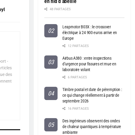
en nid d’abeille
byl
48 PARTAGES
Leapmotor B03X : le crossover
électrique à 24 900 euros arrive en
Europe
12 PARTAGES
Airbus A380 : entre inspections
ort -
d’urgence pour fissures et mue en
rticles
laboratoire volant
que des
6 PARTAGES
çonnent
Timbre postal et date de péremption :
ce qui change réellement à partir de
septembre 2026
16 PARTAGES
Des ingénieurs observent des ondes
de chaleur quantiques à température
ambiante