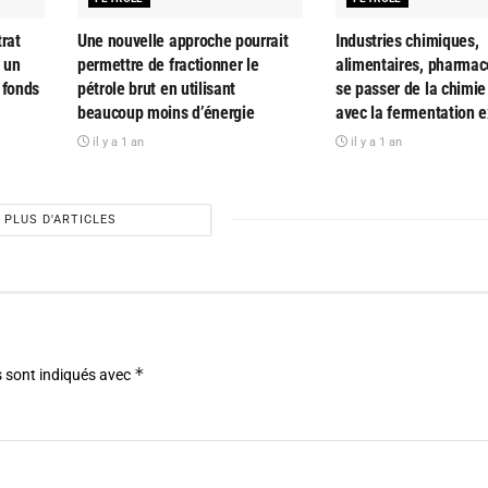
rat
Une nouvelle approche pourrait
Industries chimiques,
 un
permettre de fractionner le
alimentaires, pharmac
s fonds
pétrole brut en utilisant
se passer de la chimie
beaucoup moins d’énergie
avec la fermentation e
il y a 1 an
il y a 1 an
PLUS D'ARTICLES
*
 sont indiqués avec