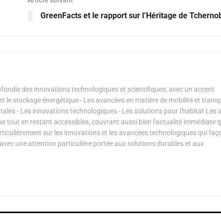
GreenFacts et le rapport sur l’Héritage de Tcherno
ondie des innovations technologiques et scientifiques, avec un accent
s et le stockage énergétique - Les avancées en matière de mobilité et transp
les - Les innovations technologiques - Les solutions pour l'habitat Les a
ue tout en restant accessibles, couvrant aussi bien l'actualité immédiate 
articulièrement sur les innovations et les avancées technologiques qui fa
avec une attention particulière portée aux solutions durables et aux