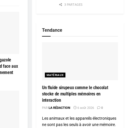
3 PARTAGES
Tendance
 gazole
id face aux
nnement
MATÉRIAUX
Un fluide sirupeux comme le chocolat
stocke de multiples mémoires en
interaction
PAR
LA RÉDACTION
6 août 2026
0
Les animaux et les appareils électroniques
ne sont pas les seuls à avoir une mémoire.