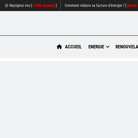
😮 Rejoignez nos [
6.000 abonnés
]
Comment réduire sa facture d'énergie ? [
gratuit
ACCUEIL
ENERGIE
RENOUVELA