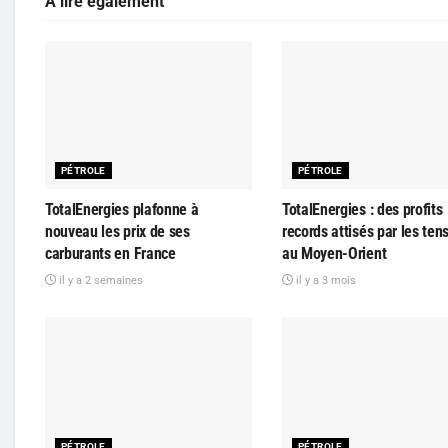
A lire également
PÉTROLE
PÉTROLE
TotalEnergies plafonne à
TotalEnergies : des profits
nouveau les prix de ses
records attisés par les ten
carburants en France
au Moyen-Orient
il y a 2 semaines
il y a 3 mois
PÉTROLE
PÉTROLE