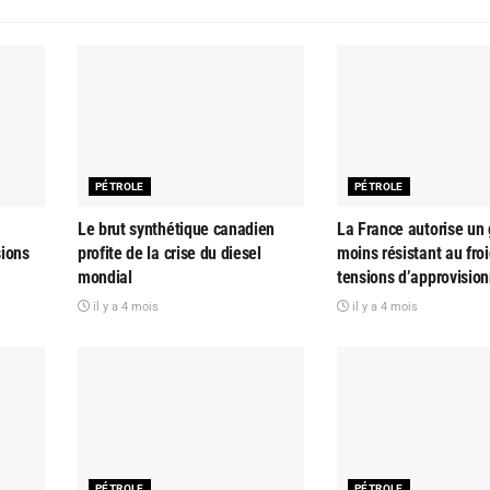
PÉTROLE
PÉTROLE
Le brut synthétique canadien
La France autorise un
sions
profite de la crise du diesel
moins résistant au fro
mondial
tensions d’approvisio
il y a 4 mois
il y a 4 mois
PÉTROLE
PÉTROLE