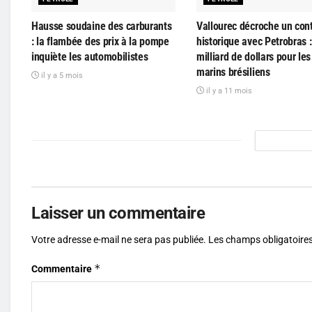
Hausse soudaine des carburants
Vallourec décroche un cont
: la flambée des prix à la pompe
historique avec Petrobras :
inquiète les automobilistes
milliard de dollars pour le
marins brésiliens
il y a 5 mois
il y a 11 mois
Laisser un commentaire
Votre adresse e-mail ne sera pas publiée.
Les champs obligatoires
*
Commentaire