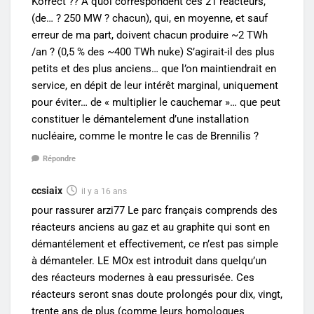
Korrect ?? A quoi correspondent ces 21 reacteurs,
(de… ? 250 MW ? chacun), qui, en moyenne, et sauf
erreur de ma part, doivent chacun produire ~2 TWh
/an ? (0,5 % des ~400 TWh nuke) S’agirait-il des plus
petits et des plus anciens… que l’on maintiendrait en
service, en dépit de leur intérêt marginal, uniquement
pour éviter… de « multiplier le cauchemar »… que peut
constituer le démantelement d’une installation
nucléaire, comme le montre le cas de Brennilis ?
Répondre
ccsiaix
il y a 16 ans
pour rassurer arzi77 Le parc français comprends des
réacteurs anciens au gaz et au graphite qui sont en
démantélement et effectivement, ce n’est pas simple
à démanteler. LE MOx est introduit dans quelqu’un
des réacteurs modernes à eau pressurisée. Ces
réacteurs seront snas doute prolongés pour dix, vingt,
trente ans de plus (comme leurs homologues