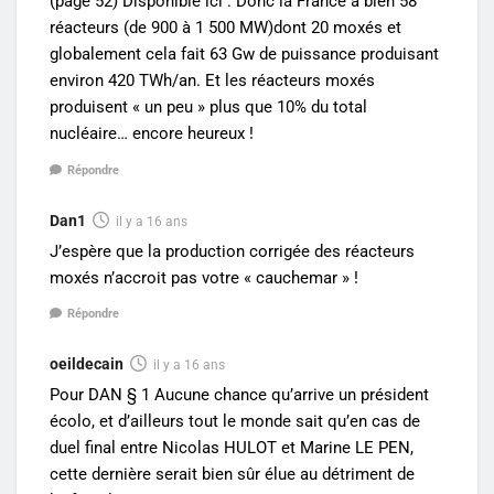
(page 52) Disponible ici : Donc la France a bien 58
réacteurs (de 900 à 1 500 MW)dont 20 moxés et
globalement cela fait 63 Gw de puissance produisant
environ 420 TWh/an. Et les réacteurs moxés
produisent « un peu » plus que 10% du total
nucléaire… encore heureux !
Répondre
Dan1
il y a 16 ans
J’espère que la production corrigée des réacteurs
moxés n’accroit pas votre « cauchemar » !
Répondre
oeildecain
il y a 16 ans
Pour DAN § 1 Aucune chance qu’arrive un président
écolo, et d’ailleurs tout le monde sait qu’en cas de
duel final entre Nicolas HULOT et Marine LE PEN,
cette dernière serait bien sûr élue au détriment de