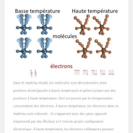
Dans le matériau étudié, les molécules sont désordonnées entre
positions droite/gauche à basse température et gèlent suivant une des
positions à haute température. Ceci est permis par la réorganisation
concomitante des électrons. À basse température, les électrons dans ce
matériau sont ordonnés : ils s’apparient avec des spins opposés
(représenté par des flèches) et il n’existe qu’une configuration
électronique. À haute température, les électrons célibataires peuvent