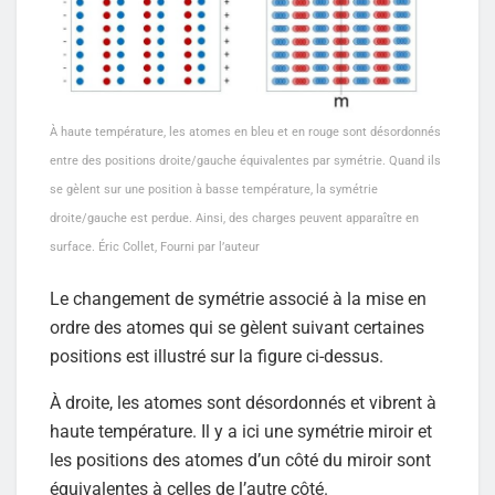
À haute température, les atomes en bleu et en rouge sont désordonnés
entre des positions droite/gauche équivalentes par symétrie. Quand ils
se gèlent sur une position à basse température, la symétrie
droite/gauche est perdue. Ainsi, des charges peuvent apparaître en
surface. Éric Collet, Fourni par l’auteur
Le changement de symétrie associé à la mise en
ordre des atomes qui se gèlent suivant certaines
positions est illustré sur la figure ci-dessus.
À droite, les atomes sont désordonnés et vibrent à
haute température. Il y a ici une symétrie miroir et
les positions des atomes d’un côté du miroir sont
équivalentes à celles de l’autre côté.