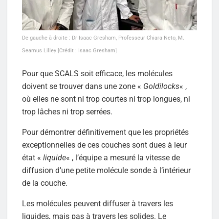
De gauche à droite : Dr Isaac Gresham, Professeur Chiara Neto, M.
Seamus Lilley [Crédit : Isaac Gresham]
Pour que SCALS soit efficace, les molécules
doivent se trouver dans une zone «
Goldilocks
« ,
où elles ne sont ni trop courtes ni trop longues, ni
trop lâches ni trop serrées.
Pour démontrer définitivement que les propriétés
exceptionnelles de ces couches sont dues à leur
état «
liquide
« , l’équipe a mesuré la vitesse de
diffusion d’une petite molécule sonde à l’intérieur
de la couche.
Les molécules peuvent diffuser à travers les
liquides, mais pas à travers les solides. Le