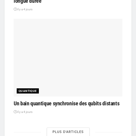
longue durée
il y a 4 jours
QUANTIQUE
Un bain quantique synchronise des qubits distants
il y a 4 jours
PLUS D'ARTICLES