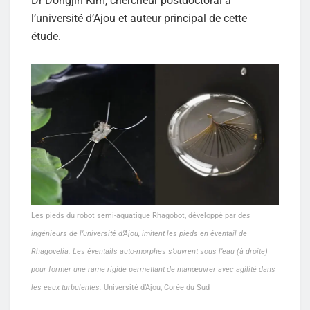
Dr Dongjin Kim, chercheur postdoctoral à
l’université d’Ajou et auteur principal de cette
étude.
Les pieds du robot semi-aquatique Rhagobot, développé par d
es
ingénieurs de l’université d’Ajou, imitent les pieds en éventail de
Rhagovelia. Les éventails auto-morphes s’ouvrent sous l’eau (à droite)
pour former une rame rigide permettant de manœuvrer avec agilité dans
les eaux turbulentes.
Université d’Ajou, Corée du Sud