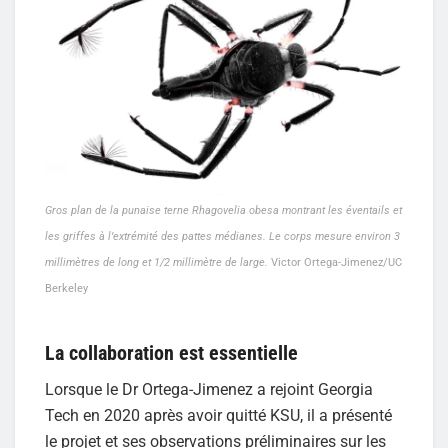
Gros plan de la punaise terne Rhagovelia obesa montrant les éventails et
les griffes à l’extrémité des pattes médianes. Le corps mesure environ 3
millimètres de long et 1/2 millimètre de large.
Victor Ortega-Jimenez/UC
Berkeley
La collaboration est essentielle
Lorsque le Dr Ortega-Jimenez a rejoint Georgia
Tech en 2020 après avoir quitté KSU, il a présenté
le projet et ses observations préliminaires sur les