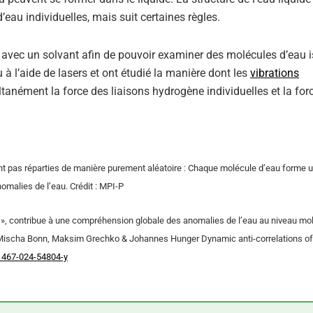
au individuelles, mais suit certaines règles.
au avec un solvant afin de pouvoir examiner des molécules d’eau is
 à l’aide de lasers et ont étudié la manière dont les
vibrations
tanément la force des liaisons hydrogène individuelles et la forc
ont pas réparties de manière purement aléatoire : Chaque molécule d’eau forme u
anomalies de l’eau. Crédit : MPI-P
s
», contribue à une compréhension globale des anomalies de l’eau au niveau mol
, Mischa Bonn, Maksim Grechko & Johannes Hunger Dynamic anti-correlations of
1467-024-54804-y