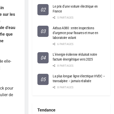
Le prix d’une voiture électrique en
ain
France
e sur les
5 PARTAGES
s
ule d’eau
Airbus A380 : entre inspections
d’urgence pour fissures et mue en
ifie que
laboratoire volant
ne
6 PARTAGES
L’énergie éolienne réduirait notre
facture énergétique vers 2025
e elle-
8 PARTAGES
t
La plus longue ligne électrique HVDC –
transalpine – jamais réalisée
nck pour
8 PARTAGES
ulier de
Tendance