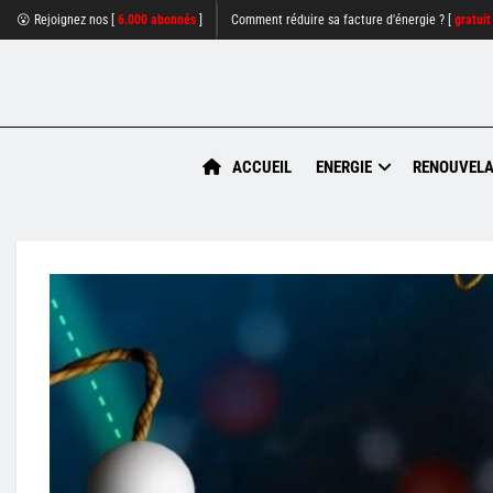
😮 Rejoignez nos [
6.000 abonnés
]
Comment réduire sa facture d'énergie ? [
gratuit
ACCUEIL
ENERGIE
RENOUVELA