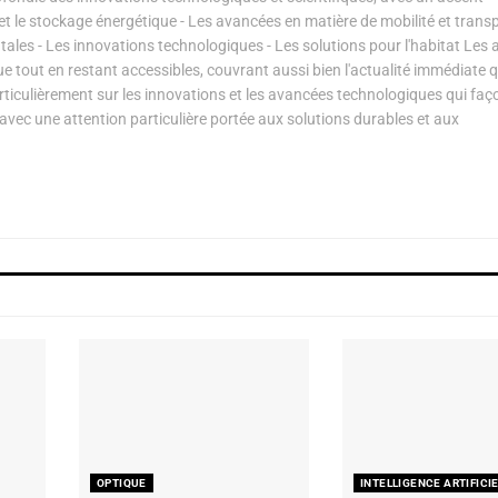
s et le stockage énergétique - Les avancées en matière de mobilité et transp
les - Les innovations technologiques - Les solutions pour l'habitat Les a
ue tout en restant accessibles, couvrant aussi bien l'actualité immédiate 
articulièrement sur les innovations et les avancées technologiques qui fa
avec une attention particulière portée aux solutions durables et aux
OPTIQUE
INTELLIGENCE ARTIFICI