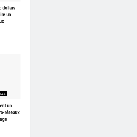
e dollars
ire un
ux
ELLE
ent un
cro-réseaux
kage