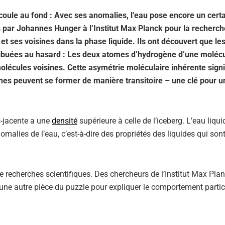
°C coule au fond : Avec ses anomalies, l’eau pose encore un cert
 par Johannes Hunger à l’Institut Max Planck pour la recherch
et ses voisines dans la phase liquide. Ils ont découvert que le
tribuées au hasard : Les deux atomes d’hydrogène d’une moléc
 molécules voisines. Cette asymétrie moléculaire inhérente sign
nes peuvent se former de manière transitoire – une clé pour u
us-jacente a une
densité
supérieure à celle de l’iceberg. L’eau liquid
malies de l’eau, c’est-à-dire des propriétés des liquides qui son
e recherches scientifiques. Des chercheurs de l’Institut Max Pla
une autre pièce du puzzle pour expliquer le comportement partic