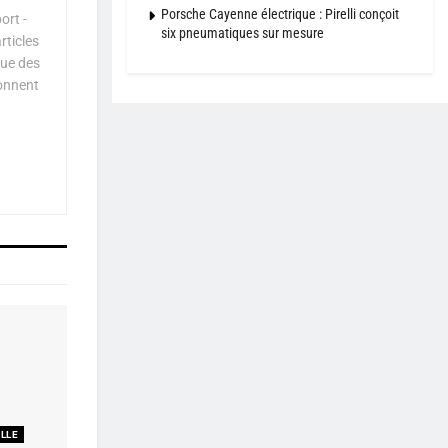
Porsche Cayenne électrique : Pirelli conçoit
ort -
six pneumatiques sur mesure
rticles
que des
çonnent
ELLE