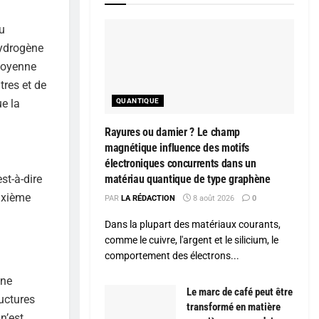
u
hydrogène
 moyenne
tres et de
e la
QUANTIQUE
Rayures ou damier ? Le champ
magnétique influence des motifs
électroniques concurrents dans un
st-à-dire
matériau quantique de type graphène
euxième
PAR
LA RÉDACTION
8 août 2026
0
Dans la plupart des matériaux courants,
comme le cuivre, l'argent et le silicium, le
comportement des électrons...
une
Le marc de café peut être
ructures
transformé en matière
n’est