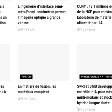
s à
L’ingénierie d’interface semi-
CUNY : 18,1 millions d
s
métal/semi-conducteur permet
de la NSF pour constru
es un
l’imagerie optique à grande
laboratoire de matéria
tion
vitesse
alimenté par l’IA
il y a 1 jour
il y a 2 jours
FUSION
INTELLIGENCE ARTIFICI
des
En matière de fusion, les
SwRI et SMU développ
es à
matériaux comptent
contrôleur IA pour mi
multi-modaux et stoc
il y a 4 jours
hybride longue durée
il y a 4 jours