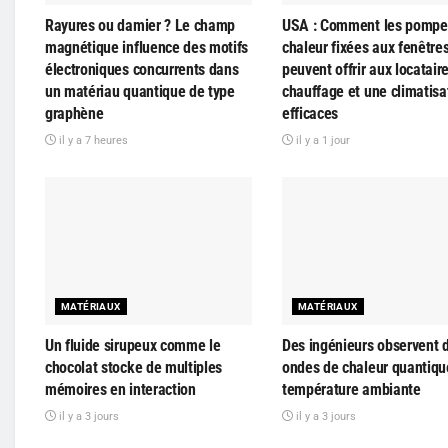
Rayures ou damier ? Le champ
USA : Comment les pompe
magnétique influence des motifs
chaleur fixées aux fenêtre
électroniques concurrents dans
peuvent offrir aux locatair
un matériau quantique de type
chauffage et une climatisa
graphène
efficaces
il y a 7 heures
il y a 1 jour
MATÉRIAUX
MATÉRIAUX
Un fluide sirupeux comme le
Des ingénieurs observent 
chocolat stocke de multiples
ondes de chaleur quantiqu
mémoires en interaction
température ambiante
il y a 3 jours
il y a 3 jours