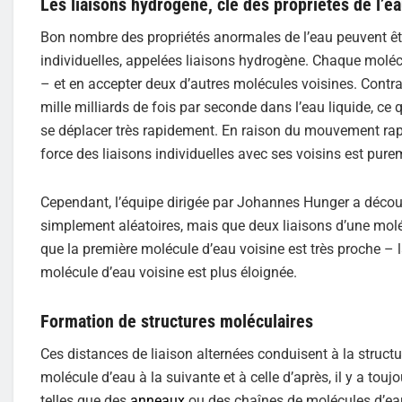
Les liaisons hydrogène, clé des propriétés de l’e
Bon nombre des propriétés anormales de l’eau peuvent êtr
individuelles, appelées liaisons hydrogène. Chaque molé
– et en accepter deux d’autres molécules voisines. Contr
mille milliards de fois par seconde dans l’eau liquide, ce
se déplacer très rapidement. En raison du mouvement rapi
force des liaisons individuelles avec ses voisins est pure
Cependant, l’équipe dirigée par Johannes Hunger a découv
simplement aléatoires, mais que deux liaisons d’une molécul
que la première molécule d’eau voisine est très proche – 
molécule d’eau voisine est plus éloignée.
Formation de structures moléculaires
Ces distances de liaison alternées conduisent à la struc
molécule d’eau à la suivante et à celle d’après, il y a tou
telles que des
anneaux
ou des chaînes de molécules d’eau 