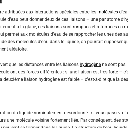
au
e attribuées aux interactions spéciales entre les
molécules
d’ea
cule d’eau peut donner deux de ces liaisons – une par atome d’
airement à la glace, ces liaisons sont rompues et reformées en
 qui permet aux molécules d’eau de se rapprocher les unes des au
de des molécules d’eau dans le liquide, on pourrait supposer qu
ment aléatoire.
ert que les distances entre les liaisons
hydrogène
ne sont pas
e ont des forces différentes : si une liaison est très forte – c’e
la deuxième liaison hydrogène est faible – c’est-à-dire que la d
turation du liquide nominalement désordonné : si vous passez d’
jours une molécule voisine fortement liée. Par conséquent, des st
peuvent se former dans le liquide. La structure de l’eau liquide 