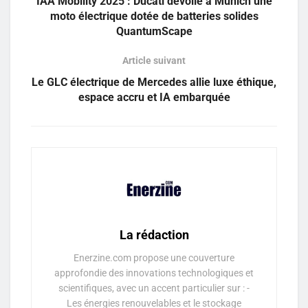
IAA Mobility 2025 : Ducati dévoile à Munich une
moto électrique dotée de batteries solides
QuantumScape
Article suivant
Le GLC électrique de Mercedes allie luxe éthique,
espace accru et IA embarquée
La rédaction
Enerzine.com propose une couverture
approfondie des innovations technologiques et
scientifiques, avec un accent particulier sur : -
Les énergies renouvelables et le stockage