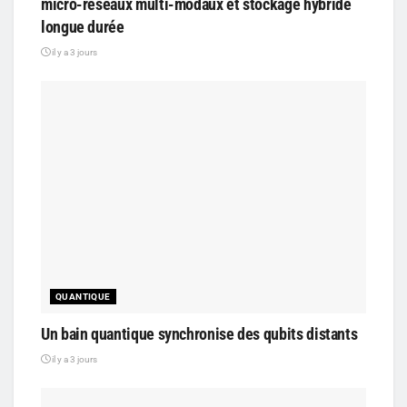
micro-réseaux multi-modaux et stockage hybride
longue durée
il y a 3 jours
QUANTIQUE
Un bain quantique synchronise des qubits distants
il y a 3 jours