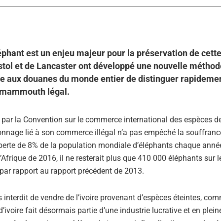
éléphant est un enjeu majeur pour la préservation de cett
istol et de Lancaster ont développé une nouvelle métho
re aux douanes du monde entier de distinguer rapideme
de mammouth légal.
re par la Convention sur le commerce international des espèces d
connage lié à son commerce illégal n’a pas empêché la souffranc
 perte de 8% de la population mondiale d’éléphants chaque anné
Afrique de 2016, il ne resterait plus que 410 000 éléphants sur l
 par rapport au rapport précédent de 2013.
pas interdit de vendre de l’ivoire provenant d’espèces éteintes, co
oire fait désormais partie d’une industrie lucrative et en plein