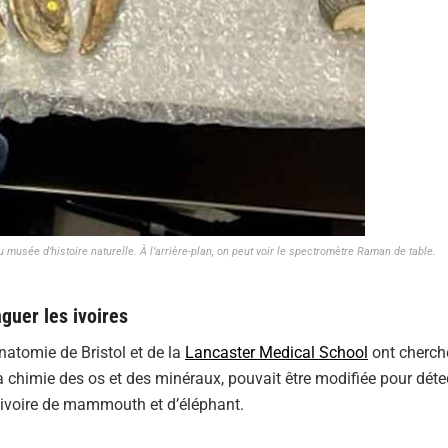
sée d’histoire naturelle. À l’arrière-plan, on peut voir le spectromètre Raman de table.
guer les ivoires
anatomie de Bristol et de la
Lancaster Medical School
ont cherché
 la chimie des os et des minéraux, pouvait être modifiée pour déte
l’ivoire de mammouth et d’éléphant.