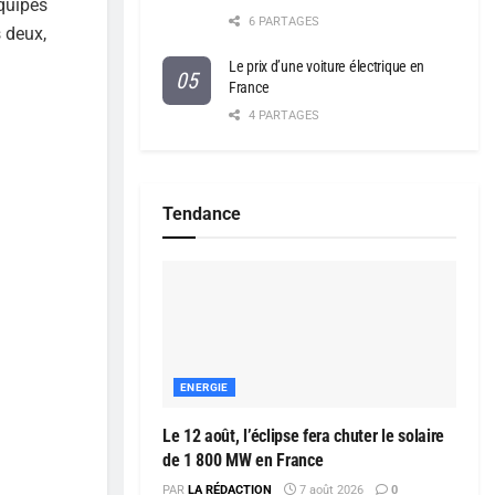
quipes
6 PARTAGES
s deux,
Le prix d’une voiture électrique en
France
4 PARTAGES
Tendance
ENERGIE
Le 12 août, l’éclipse fera chuter le solaire
de 1 800 MW en France
PAR
LA RÉDACTION
7 août 2026
0