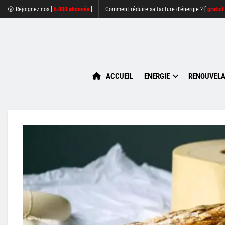
😮 Rejoignez nos [
6.000 abonnés
]
Comment réduire sa facture d'énergie ? [
gratuit
ACCUEIL
ENERGIE
RENOUVELA