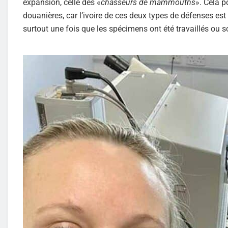
expansion, celle des «
chasseurs de mammouths
». Cela 
douanières, car l’ivoire de ces deux types de défenses est g
surtout une fois que les spécimens ont été travaillés ou s