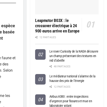
Leapmotor B03X : le
e espèce
crossover électrique à 24
900 euros arrive en Europe
de basée
nt
12 PARTAGES
Le rover Curiosity de la NASA découvre
un champ présentant des textures en
e faune et
nid d’abeille
e des
48 PARTAGES
e. Selon
Le médiateur national s’alarme de la
e
hausse des prix de l’énergie
12 PARTAGES
mme les
Airbus A380 : entre inspections
d’urgence pour fissures et mue en
e
laboratoire volant