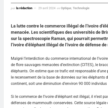
par
la rédaction
29 avril 2024
en
Optique
,
Technologie
La lutte contre le commerce illégal de l’ivoire d’
menacée. Les scientifiques des universités de Br
sur la spectroscopie Raman, qui pourrait permett
l’ivoire d’éléphant illégal de l’ivoire de défense 
Malgré l’interdiction du commerce international de l’ivoi
de flore sauvages menacées d’extinction (CITES), le bra
éléphants. On estime que ce trafic est responsable d’une
le recensement de la base de données sur les éléphants d’
continent, soit une diminution d’environ 90 000 individus
Si le commerce de l’ivoire d’éléphant est illégal, il n’est 
défenses de mammouth conservées. Cette source légale d’iv