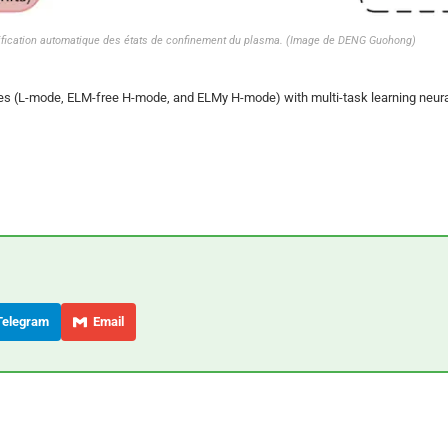
tification automatique des états de confinement du plasma. (Image de DENG Guohong)
ates (L-mode, ELM-free H-mode, and ELMy H-mode) with multi-task learning neur
elegram
Email