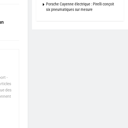
Porsche Cayenne électrique : Pirelli conçoit
six pneumatiques sur mesure
un
ort -
rticles
que des
çonnent