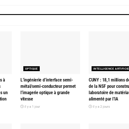
OPTIQUE
INTELLIGENCE ARTIFICI
s à
L’ingénierie d’interface semi-
CUNY : 18,1 millions d
s
métal/semi-conducteur permet
de la NSF pour constru
es un
l’imagerie optique à grande
laboratoire de matéria
tion
vitesse
alimenté par l’IA
il y a 1 jour
il y a 2 jours