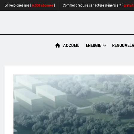
😮 Rejoignez nos [
6.000 abonnés
]
Comment réduire sa facture d'énergie ? [
gratuit
ACCUEIL
ENERGIE
RENOUVELA