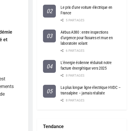
Le prix d’une voiture électrique en
France
5 PARTAGES
adémie
Airbus A380 : entre inspections
d’urgence pour fissures et mue en
é et
laboratoire volant
6 PARTAGES
L’énergie éolienne réduirait notre
facture énergétique vers 2025
8 PARTAGES
est
nements
La plus longue ligne électrique HVDC –
transalpine – jamais réalisée
 de
8 PARTAGES
Tendance