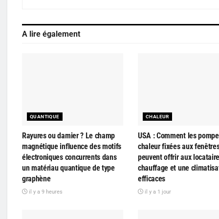
A lire également
QUANTIQUE
CHALEUR
Rayures ou damier ? Le champ
USA : Comment les pompe
magnétique influence des motifs
chaleur fixées aux fenêtre
électroniques concurrents dans
peuvent offrir aux locatair
un matériau quantique de type
chauffage et une climatisa
graphène
efficaces
il y a 9 heures
il y a 1 jour