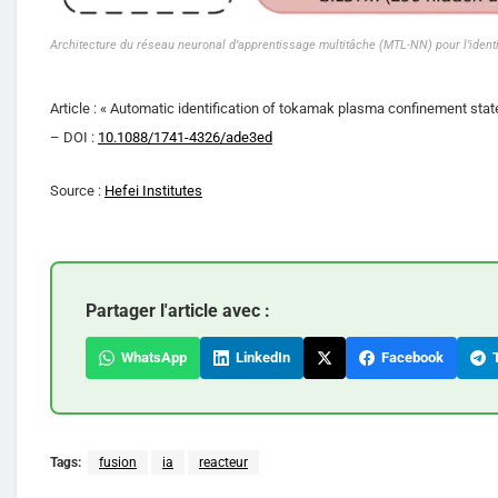
Architecture du réseau neuronal d’apprentissage multitâche (MTL-NN) pour l’iden
Article : « Automatic identification of tokamak plasma confinement st
– DOI :
10.1088/1741-4326/ade3ed
Source :
Hefei Institutes
Partager l'article avec :
WhatsApp
LinkedIn
Facebook
T
Tags:
fusion
ia
reacteur