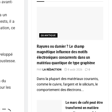
s avant-
 a un
sts, il a
ation, ce
QUANTIQUE
Rayures ou damier ? Le champ
magnétique influence des motifs
veloppé
électroniques concurrents dans un
obustesse.
matériau quantique de type graphène
PAR
LA RÉDACTION
8 août 2026
0
Dans la plupart des matériaux courants,
n du
comme le cuivre, l'argent et le silicium, le
ur les
comportement des électrons...
Le marc de café peut être
transformé en matière