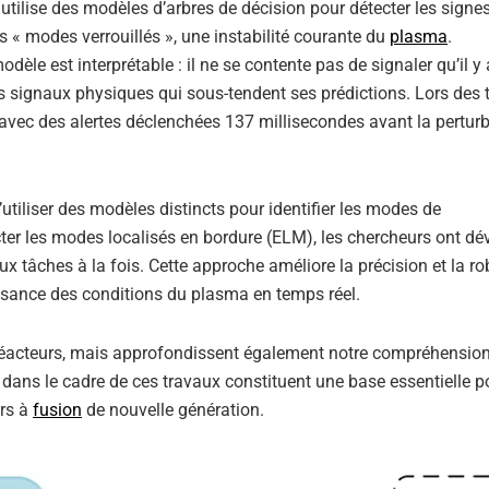
l utilise des modèles d’arbres de décision pour détecter les signe
s « modes verrouillés », une instabilité courante du
plasma
.
odèle est interprétable : il ne se contente pas de signaler qu’il y
 signaux physiques qui sous-tendent ses prédictions. Lors des te
avec des alertes déclenchées 137 millisecondes avant la perturb
d’utiliser des modèles distincts pour identifier les modes de
er les modes localisés en bordure (ELM), les chercheurs ont dé
x tâches à la fois. Cette approche améliore la précision et la r
issance des conditions du plasma en temps réel.
s réacteurs, mais approfondissent également notre compréhensio
ns le cadre de ces travaux constituent une base essentielle po
urs à
fusion
de nouvelle génération.