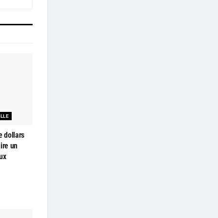
ELLE
e dollars
ire un
ux