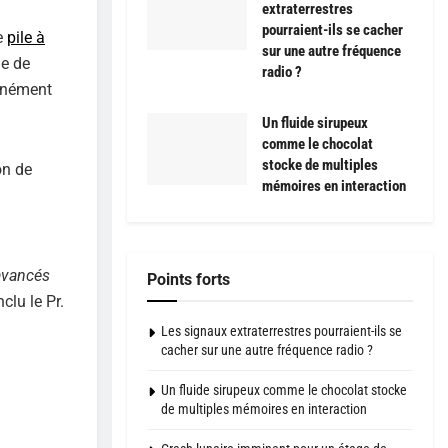
extraterrestres
pourraient-ils se cacher
e
pile à
sur une autre fréquence
ge de
radio ?
tanément
Un fluide sirupeux
comme le chocolat
stocke de multiples
on de
mémoires en interaction
 avancés
Points forts
nclu le Pr.
Les signaux extraterrestres pourraient-ils se
cacher sur une autre fréquence radio ?
Un fluide sirupeux comme le chocolat stocke
de multiples mémoires en interaction