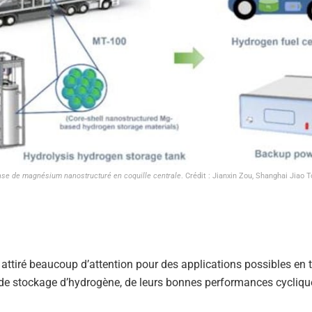
base de magnésium nanostructuré en coquille centrale
. Crédit : Jianxin Zou, Shanghai Jiao 
ttiré beaucoup d’attention pour des applications possibles en 
 de stockage d’hydrogène, de leurs bonnes performances cycliqu