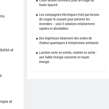
Crash lunaire imminent pour un étage de
fusée SpaceX
Les compagnies électriques n’ont pas besoin
ou,
de couper le courant pour prévenir les
incendies – voici 3 solutions relativement
rapides et abordables
Des ingénieurs observent des ondes de
chaleur quantiques à température ambiante
ilité et
Lumière verte en entrée, violette en sortie :
une faible énergie convertie en haute
énergie
il
mple et