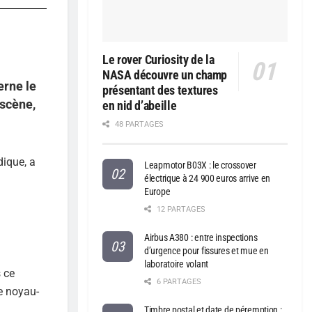
Le rover Curiosity de la
NASA découvre un champ
erne le
présentant des textures
 scène,
en nid d’abeille
48 PARTAGES
dique, a
Leapmotor B03X : le crossover
électrique à 24 900 euros arrive en
Europe
12 PARTAGES
Airbus A380 : entre inspections
d’urgence pour fissures et mue en
laboratoire volant
s ce
6 PARTAGES
e noyau-
Timbre postal et date de péremption :