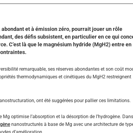
, abondant et à émission zéro, pourrait jouer un rôle
ant, des défis subsistent, en particulier en ce qui conc
urce. C’est là que le magnésium hydride (MgH2) entre en
contraintes.
éversibilité remarquable, ses réserves abondantes et son coût mo
 propriétés thermodynamiques et cinétiques du MgH2 restreignent
nanostructuration, ont été suggérées pour pallier ces limitations.
de Mg optimise l’absorption et la désorption de l’hydrogène. Dan
ogène
nanostructurés à base de Mg avec une architecture de typ
hodes d’amélioration.