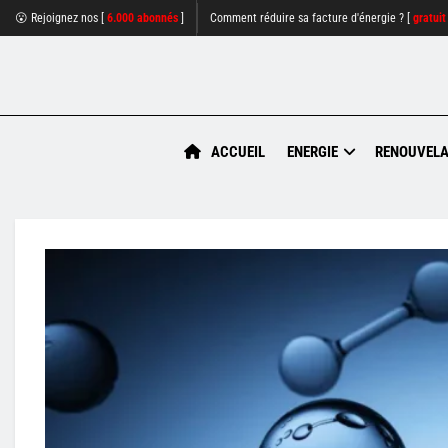
😮 Rejoignez nos [
6.000 abonnés
]
Comment réduire sa facture d'énergie ? [
gratuit
ACCUEIL
ENERGIE
RENOUVELA