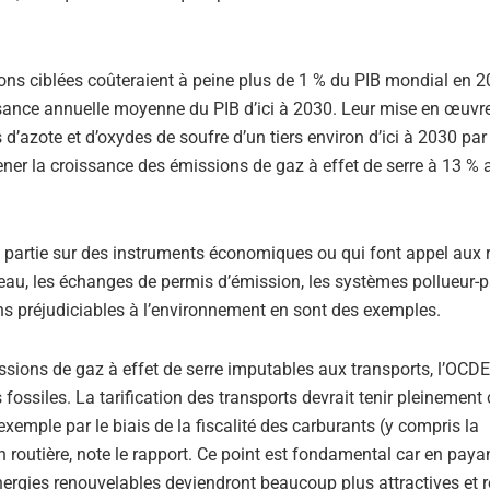
ons ciblées coûteraient à peine plus de 1 % du PIB mondial en 20
sance annuelle moyenne du PIB d’ici à 2030. Leur mise en œuvr
d’azote et d’oxydes de soufre d’un tiers environ d’ici à 2030 par
ner la croissance des émissions de gaz à effet de serre à 13 % a
rtie sur des instruments économiques ou qui font appel aux r
l’eau, les échanges de permis d’émission, les systèmes pollueur-p
ns préjudiciables à l’environnement en sont des exemples.
missions de gaz à effet de serre imputables aux transports, l’OCD
ossiles. La tarification des transports devrait tenir pleinemen
exemple par le biais de la fiscalité des carburants (y compris la
on routière, note le rapport. Ce point est fondamental car en paya
énergies renouvelables deviendront beaucoup plus attractives et 