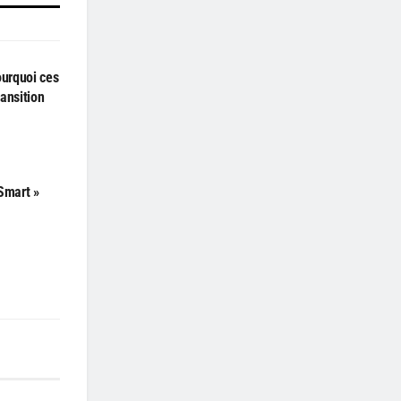
ourquoi ces
ransition
Smart »