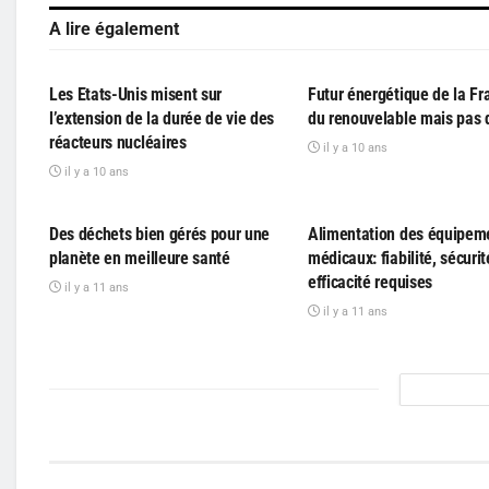
A lire également
PARTICIPATIF
PARTICIPATIF
Les Etats-Unis misent sur
Futur énergétique de la Fr
l’extension de la durée de vie des
du renouvelable mais pas 
réacteurs nucléaires
il y a 10 ans
il y a 10 ans
PARTICIPATIF
PARTICIPATIF
Des déchets bien gérés pour une
Alimentation des équipem
planète en meilleure santé
médicaux: fiabilité, sécurit
efficacité requises
il y a 11 ans
il y a 11 ans