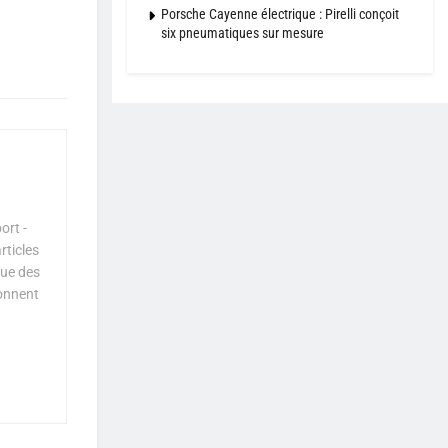
Porsche Cayenne électrique : Pirelli conçoit
six pneumatiques sur mesure
ort -
rticles
que des
çonnent