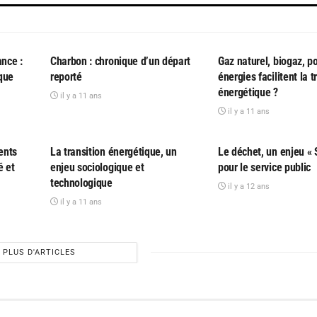
PARTICIPATIF
PARTICIPATIF
ance :
Charbon : chronique d’un départ
Gaz naturel, biogaz, p
que
reporté
énergies facilitent la t
énergétique ?
il y a 11 ans
il y a 11 ans
PARTICIPATIF
PARTICIPATIF
ents
La transition énergétique, un
Le déchet, un enjeu « 
é et
enjeu sociologique et
pour le service public
technologique
il y a 12 ans
il y a 11 ans
PLUS D'ARTICLES