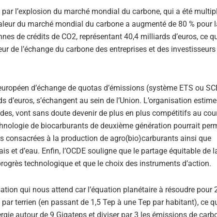
e par l’explosion du marché mondial du carbone, qui a été multipl
 valeur du marché mondial du carbone a augmenté de 80 % pour l
nes de crédits de CO2, représentant 40,4 milliards d’euros, ce q
ur de l’échange du carbone des entreprises et des investisseurs
e européen d’échange de quotas d’émissions (système ETS ou SCE
ds d’euros, s’échangent au sein de l’Union. L’organisation estime
ides, vont sans doute devenir de plus en plus compétitifs au cou
echnologie de biocarburants de deuxième génération pourrait per
es consacrées à la production de agro(bio)carburants ainsi que
s et d’eau. Enfin, l’OCDE souligne que le partage équitable de l
 progrès technologique et que le choix des instruments d’action.
sation qui nous attend car l’équation planétaire à résoudre pour 
ar terrien (en passant de 1,5 Tep à une Tep par habitant), ce q
rgie autour de 9 Gigateps et diviser par 3 les émissions de carb