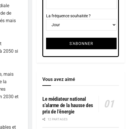
diale
nde de
La fréquence souhaitée ?
sés mais
t
à 2050 si
e, mais
Vous avez aimé
e la
res
n 2030 et
Le médiateur national
s’alarme de la hausse des
prix de l’énergie
12 PARTAGES
ables et