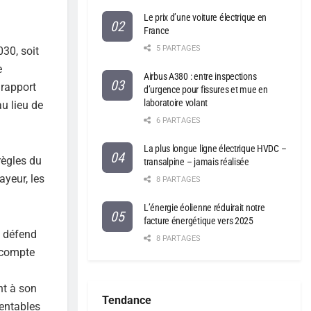
Le prix d’une voiture électrique en
France
5 PARTAGES
30, soit
e
Airbus A380 : entre inspections
 rapport
d’urgence pour fissures et mue en
laboratoire volant
u lieu de
6 PARTAGES
La plus longue ligne électrique HVDC –
ègles du
transalpine – jamais réalisée
ayeur, les
8 PARTAGES
L’énergie éolienne réduirait notre
facture énergétique vers 2025
E défend
8 PARTAGES
t compte
nt à son
Tendance
rentables