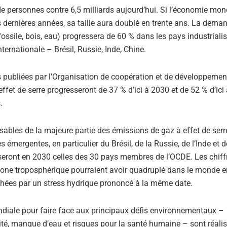
 de personnes contre 6,5 milliards aujourd’hui. Si l’économie mon
 dernières années, sa taille aura doublé en trente ans. La dema
fossile, bois, eau) progressera de 60 % dans les pays industriali
ernationale – Brésil, Russie, Inde, Chine.
publiées par l’Organisation de coopération et de développemen
et de serre progresseront de 37 % d’ici à 2030 et de 52 % d’ici 
.
ables de la majeure partie des émissions de gaz à effet de serr
mergentes, en particulier du Brésil, de la Russie, de l’Inde et d
seront en 2030 celles des 30 pays membres de l’OCDE. Les chiff
zone troposphérique pourraient avoir quadruplé dans le monde e
chées par un stress hydrique prononcé à la même date.
ondiale pour faire face aux principaux défis environnementaux –
é, manque d’eau et risques pour la santé humaine – sont réalis