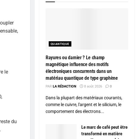
coupler
pensable,
QUANTIQUE
Rayures ou damier ? Le champ
magnétique influence des motifs
électroniques concurrents dans un
e le
matériau quantique de type graphène
PAR
LA RÉDACTION
8 août 2026
0
O,
Dans la plupart des matériaux courants,
comme le cuivre, l'argent et le silicium, le
comportement des électrons...
reste du
Le marc de café peut être
.
transformé en matière