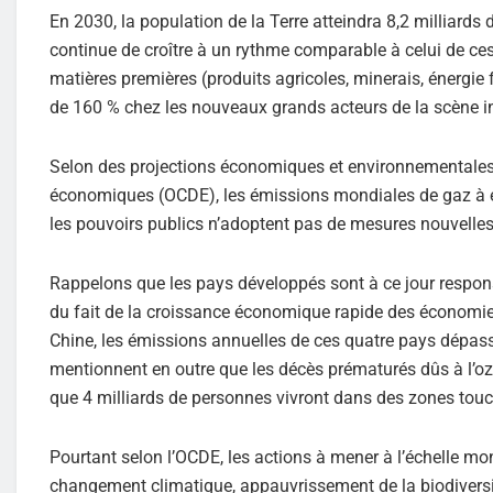
En 2030, la population de la Terre atteindra 8,2 milliards
continue de croître à un rythme comparable à celui de ces
matières premières (produits agricoles, minerais, énergie 
de 160 % chez les nouveaux grands acteurs de la scène int
Selon des projections économiques et environnementales 
économiques (OCDE), les émissions mondiales de gaz à eff
les pouvoirs publics n’adoptent pas de mesures nouvelles
Rappelons que les pays développés sont à ce jour respons
du fait de la croissance économique rapide des économies é
Chine, les émissions annuelles de ces quatre pays dépas
mentionnent en outre que les décès prématurés dûs à l’o
que 4 milliards de personnes vivront dans des zones tou
Pourtant selon l’OCDE, les actions à mener à l’échelle m
changement climatique, appauvrissement de la biodiversit