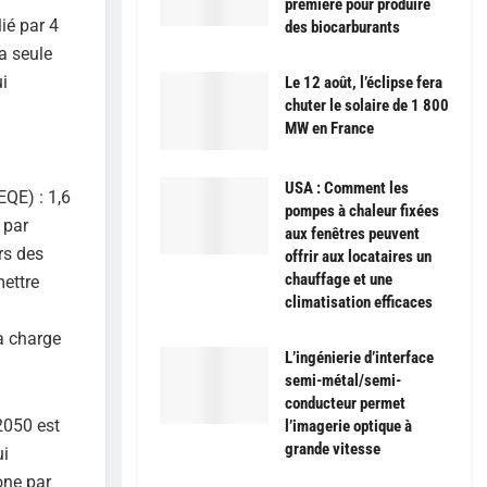
première pour produire
ié par 4
des biocarburants
a seule
ui
Le 12 août, l’éclipse fera
chuter le solaire de 1 800
MW en France
USA : Comment les
QE) : 1,6
pompes à chaleur fixées
 par
aux fenêtres peuvent
rs des
offrir aux locataires un
chauffage et une
mettre
climatisation efficaces
a charge
L’ingénierie d’interface
semi-métal/semi-
conducteur permet
2050 est
l’imagerie optique à
grande vitesse
ui
one par