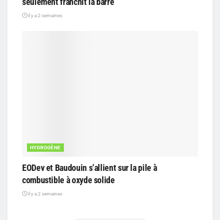
seulement franchit la barre
il y a 2 semaines
HYDROGÈNE
EODev et Baudouin s’allient sur la pile à
combustible à oxyde solide
il y a 2 semaines