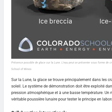
Présence possible de glace sur la Lune. L’eau peut se présenter sous forme de cri
School of Mines
Sur la Lune, la glace se trouve principalement dans les 
soleil. Le système de démonstration doit être exploité da
pression atmosphérique et à une basse température. Un m
véritable poussière lunaire pour tester le principe en labor