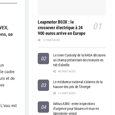
Leapmotor B03X : le
UWEX,
crossover électrique à 24
900 euros arrive en Europe
ens, se
12 PARTAGES
Le rover Curiosity de la NASA découvre
un champ présentant des textures en
lus
nid d’abeille
le cadre
48 PARTAGES
urs et de
Le médiateur national s’alarme de la
des
hausse des prix de l’énergie
12 PARTAGES
Airbus A380 : entre inspections
 L’eau est
d’urgence pour fissures et mue en
laboratoire volant