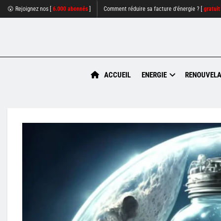
😮 Rejoignez nos [
6.000 abonnés
]
Comment réduire sa facture d'énergie ? [
gratuit
ACCUEIL
ENERGIE
RENOUVELA