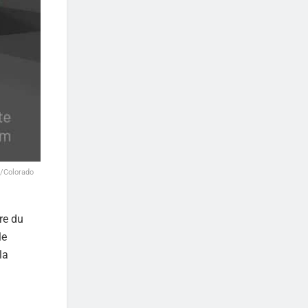
n/Colorado
re du
le
la