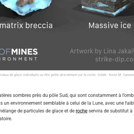
staux de glace individuels ou être gelée directement sur la roche.
Crédit : Kevin M. Canno
cratères sombres près du pôle Sud, qui sont constamment à l’omb
ns un environnement semblable à celui de la Lune, avec une faib
élange de particules de glace et de
roche
servira de substitut à 
atoire.