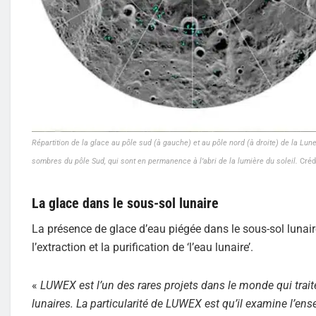
Répartition de la glace au pôle sud (à gauche) et au pôle nord (à droite) de la Lu
sombres du pôle Sud, qui sont en permanence à l’abri de la lumière du soleil.
Créd
La glace dans le sous-sol lunaire
La présence de glace d’eau piégée dans le sous-sol lunaire
l’extraction et la purification de ‘l’eau lunaire’.
«
LUWEX est l’un des rares projets dans le monde qui traite
lunaires. La particularité de LUWEX est qu’il examine l’ens