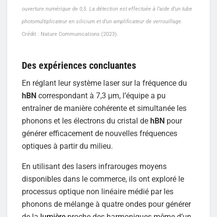
ouverture numérique de 0,5. La détection est effectuée à l’aide d’un tube
photomultiplicateur en silicium et d’un amplificateur de verrouillage.
Crédit : Nature Communications (2023).
Des expériences concluantes
En réglant leur système laser sur la fréquence du
hBN
correspondant à 7,3 μm, l’équipe a pu
entraîner de manière cohérente et simultanée les
phonons et les électrons du cristal de
hBN
pour
générer efficacement de nouvelles fréquences
optiques à partir du milieu.
En utilisant des lasers infrarouges moyens
disponibles dans le commerce, ils ont exploré le
processus optique non linéaire médié par les
phonons de mélange à quatre ondes pour générer
de la
lumière
proche des harmoniques même d’un