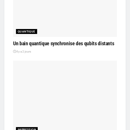
QUANTIQUE
Un bain quantique synchronise des qubits distants
il y a 2 jours
IMPRESSION