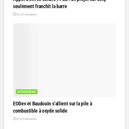
seulement franchit la barre
il y a 2 semaines
HYDROGÈNE
EODev et Baudouin s’allient sur la pile à
combustible à oxyde solide
il y a 2 semaines