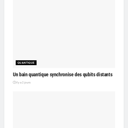
QUANTIQUE
Un bain quantique synchronise des qubits distants
il y a 2 jours