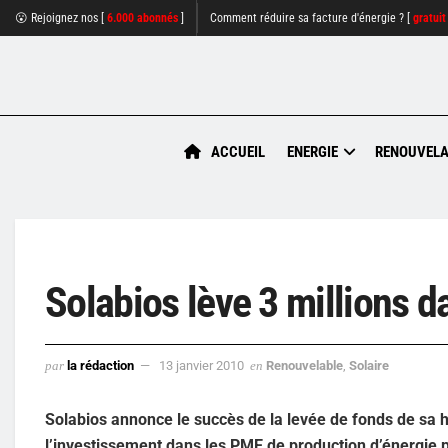
😮 Rejoignez nos [
6.000 abonnés
]
Comment réduire sa facture d'énergie ? [
gratuit
ACCUEIL
ENERGIE
RENOUVELA
Solabios lève 3 millions d
par
la rédaction
13 janvier 2010
en
Renouvelable
,
Solaire
Solabios annonce le succès de la levée de fonds de sa ho
l’investissement dans les PME de production d’énergie 