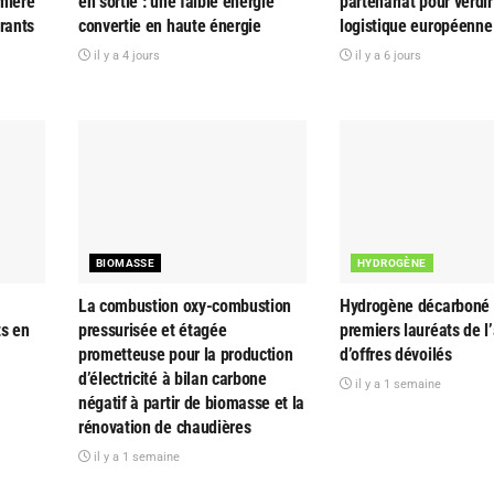
mière
en sortie : une faible énergie
partenariat pour verdir
rants
convertie en haute énergie
logistique européenne
il y a 4 jours
il y a 6 jours
BIOMASSE
HYDROGÈNE
La combustion oxy-combustion
Hydrogène décarboné : 
ts en
pressurisée et étagée
premiers lauréats de l
prometteuse pour la production
d’offres dévoilés
d’électricité à bilan carbone
il y a 1 semaine
négatif à partir de biomasse et la
rénovation de chaudières
il y a 1 semaine