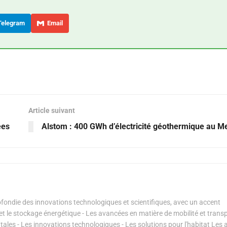
elegram
Email
Article suivant
ées
Alstom : 400 GWh d’électricité géothermique au M
ondie des innovations technologiques et scientifiques, avec un accent
s et le stockage énergétique - Les avancées en matière de mobilité et transp
les - Les innovations technologiques - Les solutions pour l'habitat Les a