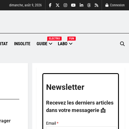
dimanche, août 9, 2026
Connexion
ELECTRO
FUN
ITAT
INSOLITE
GUIDE
LABO
Newsletter
Recevez les derniers articles
dans votre messagerie 📩
urager
Email