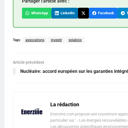
Partager l'article avec :
WhatsApp
LinkedIn
Facebook
T
Tags:
assocations
investir
solabios
Article précédent
Nucléaire: accord européen sur les garanties intégr
La rédaction
Enerzine.com propose une couverture approf
particulier sur : - Les énergies renouvelable
Les découvertes scientifiques environnementa