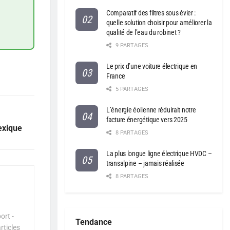
Comparatif des filtres sous évier :
quelle solution choisir pour améliorer la
qualité de l’eau du robinet ?
9 PARTAGES
Le prix d’une voiture électrique en
France
5 PARTAGES
L’énergie éolienne réduirait notre
facture énergétique vers 2025
exique
8 PARTAGES
La plus longue ligne électrique HVDC –
transalpine – jamais réalisée
8 PARTAGES
ort -
Tendance
rticles