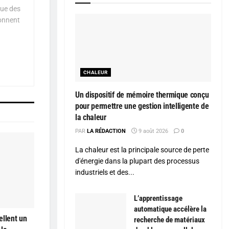
que des
çonnent
CHALEUR
Un dispositif de mémoire thermique conçu
pour permettre une gestion intelligente de
la chaleur
PAR
LA RÉDACTION
9 août 2026
0
La chaleur est la principale source de perte
d'énergie dans la plupart des processus
industriels et des...
L’apprentissage
automatique accélère la
ellent un
recherche de matériaux