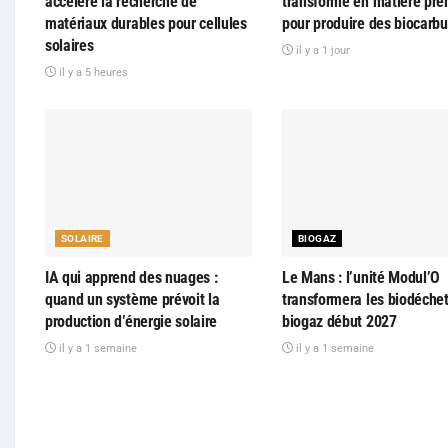
accélère la recherche de
transformé en matière pre
matériaux durables pour cellules
pour produire des biocarbu
solaires
il y a 1 jour
il y a 5 heures
SOLAIRE
BIOGAZ
IA qui apprend des nuages :
Le Mans : l’unité Modul’O
quand un système prévoit la
transformera les biodéche
production d’énergie solaire
biogaz début 2027
il y a 1 semaine
il y a 1 semaine