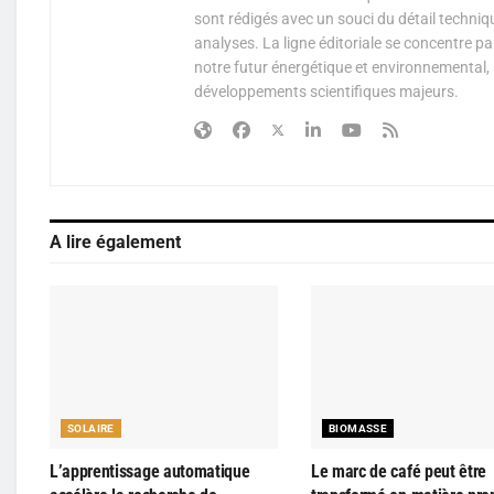
sont rédigés avec un souci du détail techniq
analyses. La ligne éditoriale se concentre p
notre futur énergétique et environnemental, 
développements scientifiques majeurs.
A lire également
SOLAIRE
BIOMASSE
L’apprentissage automatique
Le marc de café peut être