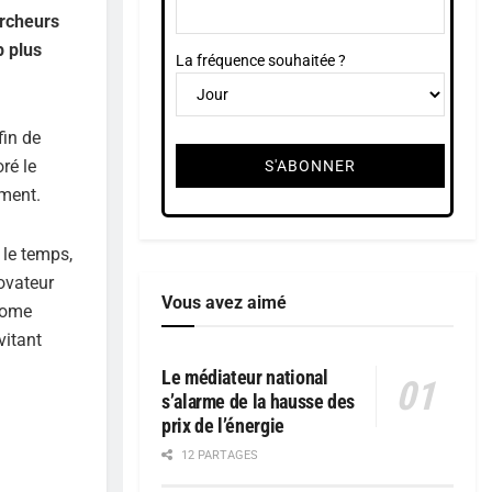
ercheurs
p plus
La fréquence souhaitée ?
fin de
ré le
ement.
 le temps,
novateur
Vous avez aimé
hrome
vitant
Le médiateur national
s’alarme de la hausse des
prix de l’énergie
12 PARTAGES