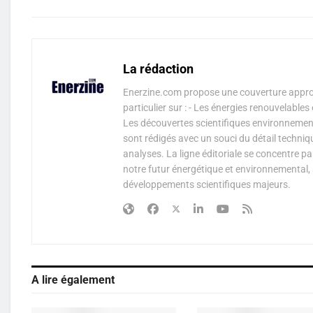
La rédaction
Enerzine.com propose une couverture approf
particulier sur : - Les énergies renouvelable
Les découvertes scientifiques environnementa
sont rédigés avec un souci du détail techniq
analyses. La ligne éditoriale se concentre p
notre futur énergétique et environnemental, 
développements scientifiques majeurs.
A lire également