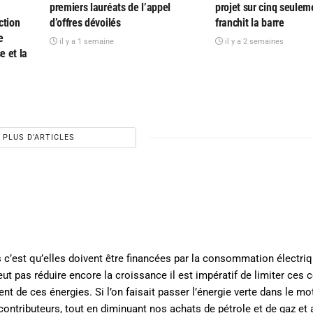
premiers lauréats de l’appel
projet sur cinq seulem
ction
d’offres dévoilés
franchit la barre
e
il y a 1 semaine
il y a 2 semaines
e et la
PLUS D'ARTICLES
c’est qu’elles doivent être financées par la consommation électriq
eut pas réduire encore la croissance il est impératif de limiter ces 
nt de ces énergies. Si l’on faisait passer l’énergie verte dans le mo
ontributeurs, tout en diminuant nos achats de pétrole et de gaz et 