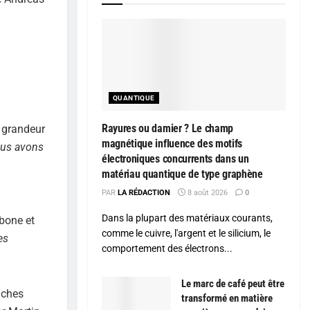
QUANTIQUE
Rayures ou damier ? Le champ
n grandeur
magnétique influence des motifs
ous avons
électroniques concurrents dans un
matériau quantique de type graphène
PAR
LA RÉDACTION
8 août 2026
0
Dans la plupart des matériaux courants,
bone et
comme le cuivre, l'argent et le silicium, le
es
comportement des électrons...
Le marc de café peut être
uches
transformé en matière