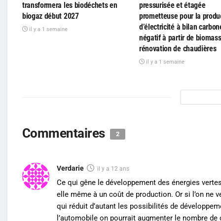
transformera les biodéchets en
pressurisée et étagée
biogaz début 2027
prometteuse pour la produ
d’électricité à bilan carbon
il y a 1 semaine
négatif à partir de biomass
rénovation de chaudières
il y a 1 semaine
Commentaires
2
Verdarie
il y a 12 ans
Ce qui gêne le développement des énergies vertes 
elle même à un coût de production. Or si l’on ne v
qui réduit d’autant les possibilités de développeme
l’automobile on pourrait augmenter le nombre de c