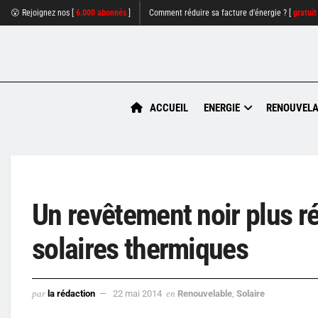
😮 Rejoignez nos [
6.000 abonnés
]
Comment réduire sa facture d'énergie ? [
gratuit
ACCUEIL
ENERGIE
RENOUVELA
Un revêtement noir plus r
solaires thermiques
par
la rédaction
22 mai 2014
en
Renouvelable
,
Solaire