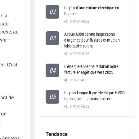
Le prix d’une voiture électrique en
France
r la
5 PARTAGES
aute
arché, au
Airbus A380 : entre inspections
ivre –
d’urgence pour fissures et mue en
laboratoire volant
6 PARTAGES
me. C’est
L’énergie éolienne réduirait notre
facture énergétique vers 2025
8 PARTAGES
La plus longue ligne électrique HVDC –
tact de
transalpine – jamais réalisée
8 PARTAGES
ron
.
Tendance
e Andréas