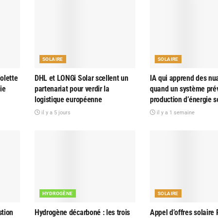
SOLAIRE
SOLAIRE
olette
DHL et LONGi Solar scellent un
IA qui apprend des nu
ie
partenariat pour verdir la
quand un système prév
logistique européenne
production d’énergie s
il y a 5 jours
il y a 1 semaine
HYDROGÈNE
SOLAIRE
tion
Hydrogène décarboné : les trois
Appel d’offres solaire 