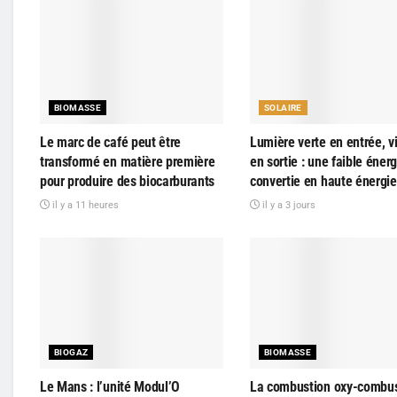
BIOMASSE
SOLAIRE
Le marc de café peut être
Lumière verte en entrée, vi
transformé en matière première
en sortie : une faible énerg
pour produire des biocarburants
convertie en haute énergie
il y a 11 heures
il y a 3 jours
BIOGAZ
BIOMASSE
Le Mans : l’unité Modul’O
La combustion oxy-combus