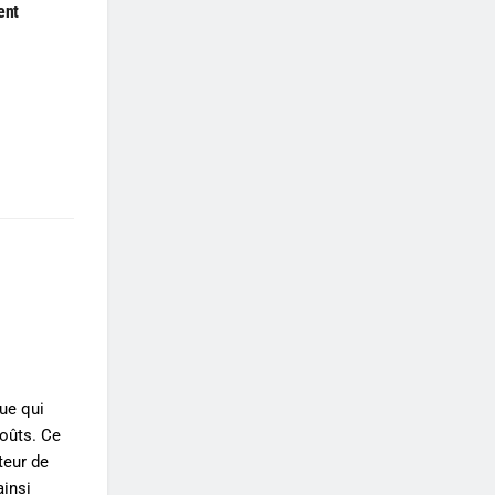
ent
ue qui
coûts. Ce
teur de
ainsi