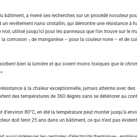
 du bâtiment, a mené ses recherches sur un procédé novateur pou
nt un revêtement nano cristallin, qui démontre une résistance à h
oir, utilisé jusqu’ici pour les panneaux que l’on trouve sur le m
la corrosion -, de manganèse – pour la couleur noire – et de cu
sorbent bien la lumière et qui soient moins toxiques que le chro
.
»
ésistance à la chaleur exceptionnelle, jamais atteinte avec des
ortent des températures de 360 degrés sans se détériorer au con
t d’environ 80°C, en été la température peut monter jusqu’à envi
pteur doit tenir 25 ans dans un bâtiment, ce qui n’est pas évident
t aussi intéresser les centrales d’électricité thermique
», expliqu