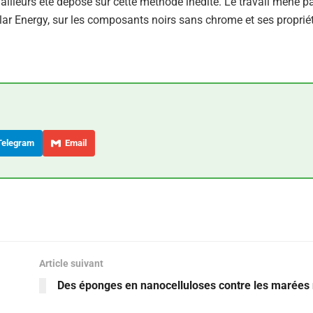
illeurs été déposé sur cette méthode inédite. Le travail mené p
olar Energy, sur les composants noirs sans chrome et ses proprié
elegram
Email
Article suivant
Des éponges en nanocelluloses contre les marées 