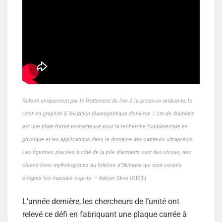
Ralenti uniquement par le frottement de l’air à la pression ambiante, le
rotor en graphite à lévitation diamagnétique d’environ 1 cm de diamètre
est une plate-forme prometteuse pour la recherche fondamentale en
physique et les applications dans le domaine des capteurs ultraprécis.
Les figurines placées à côté de la pile d’aimants sont des shisas, des
chiens-lions mythologiques du folklore d’Okinawa qui sont censés
éloigner les mauvais esprits.
– Adrian Skov (OIST)
L’année dernière, les chercheurs de l’unité ont
relevé ce défi en fabriquant une plaque carrée à