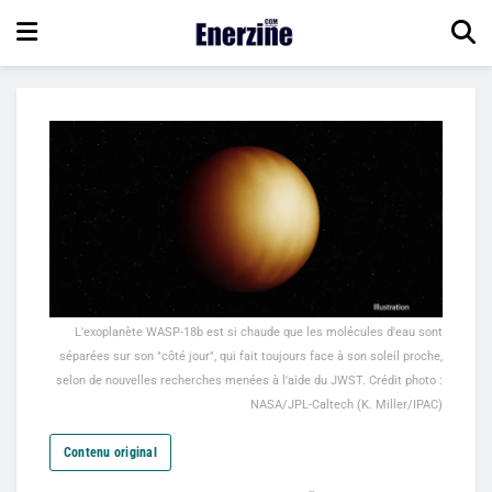
L'exoplanète WASP-18b est si chaude que les molécules d'eau sont
séparées sur son "côté jour", qui fait toujours face à son soleil proche,
selon de nouvelles recherches menées à l'aide du JWST. Crédit photo :
NASA/JPL-Caltech (K. Miller/IPAC)
Contenu original