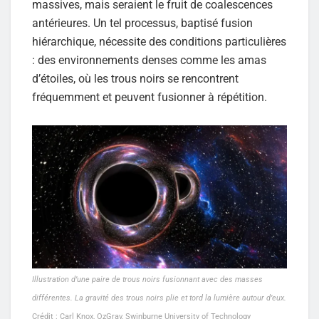
massives, mais seraient le fruit de coalescences
antérieures. Un tel processus, baptisé fusion
hiérarchique, nécessite des conditions particulières
: des environnements denses comme les amas
d’étoiles, où les trous noirs se rencontrent
fréquemment et peuvent fusionner à répétition.
Illustration d’une paire de trous noirs fusionnant avec des masses
différentes. La gravité des trous noirs plie et tord la lumière autour d’eux.
Crédit : Carl Knox, OzGrav, Swinburne University of Technology