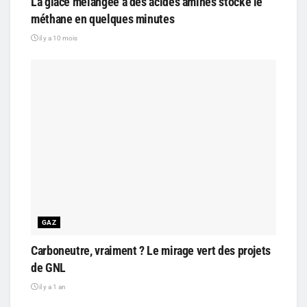
La glace mélangée à des acides aminés stocke le
méthane en quelques minutes
il y a 10 mois
GAZ
Carboneutre, vraiment ? Le mirage vert des projets
de GNL
il y a 1 an