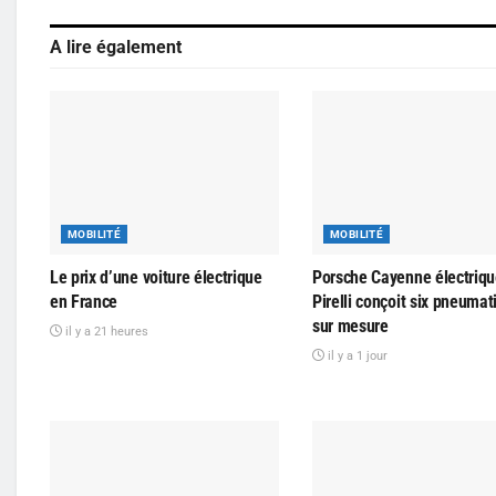
A lire également
MOBILITÉ
MOBILITÉ
Le prix d’une voiture électrique
Porsche Cayenne électriqu
en France
Pirelli conçoit six pneuma
sur mesure
il y a 21 heures
il y a 1 jour