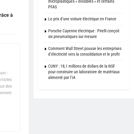
microplastiques « invisibles » et certains
PFAS
râce à
Le prix d’une voiture électrique en France
Porsche Cayenne électrique : Pirelli conçoit
six pneumatiques sur mesure
Comment Wall Street pousse les entreprises
d’électricité vers la consolidation et le profit
CUNY : 18,1 millions de dollars de la NSF
pour construire un laboratoire de matériaux
ort -
alimenté par l’IA
rticles
que des
çonnent