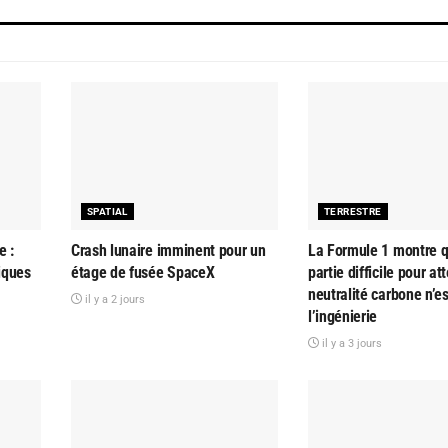
SPATIAL
TERRESTRE
e :
Crash lunaire imminent pour un
La Formule 1 montre q
tiques
étage de fusée SpaceX
partie difficile pour at
neutralité carbone n’e
il y a 2 jours
l’ingénierie
il y a 3 jours