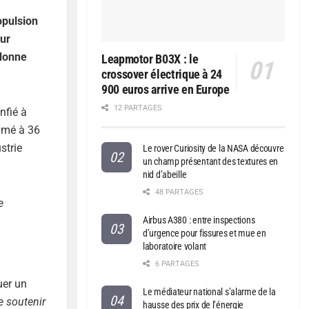
opulsion
our
 donne
Leapmotor B03X : le
crossover électrique à 24
900 euros arrive en Europe
12 PARTAGES
nfié à
timé à 36
strie
Le rover Curiosity de la NASA découvre
un champ présentant des textures en
nid d’abeille
48 PARTAGES
e
Airbus A380 : entre inspections
d’urgence pour fissures et mue en
laboratoire volant
6 PARTAGES
uer un
Le médiateur national s’alarme de la
 soutenir
hausse des prix de l’énergie