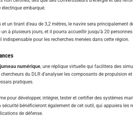
 non certifiés, tels que des convertisseurs d’énergie et des refo
me électrique embarqué.
et un tirant d’eau de 3,2 mètres, le navire sera principalement 
n à plusieurs jours, et il pourra accueillir jusqu’à 20 personnes
til indispensable pour les recherches menées dans cette région.
mances
jumeau numérique
, une réplique virtuelle qui facilitera des sim
 chercheurs du DLR d’analyser les composants de propulsion et 
ssais pratiques.
rme pour développer, intégrer, tester et certifier des systèmes ma
a sécurité bénéficieront également de cet outil, qui appuiera les 
lications de défense.