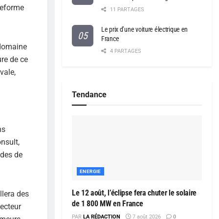
teforme
11 PARTAGES
Le prix d’une voiture électrique en
France
 domaine
4 PARTAGES
re de ce
vale,
Tendance
ns
nsult,
odes de
ENERGIE
Le 12 août, l’éclipse fera chuter le solaire
llera des
de 1 800 MW en France
secteur
PAR
LA RÉDACTION
7 août 2026
0