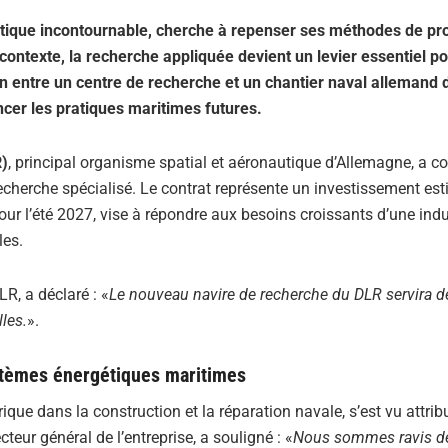
gétique incontournable, cherche à repenser ses méthodes de pr
ontexte, la recherche appliquée devient un levier essentiel p
on entre un centre de recherche et un chantier naval allemand
encer les pratiques maritimes futures.
R)
, principal organisme spatial et aéronautique d’Allemagne, a co
echerche spécialisé. Le contrat représente un investissement es
our l’été 2027, vise à répondre aux besoins croissants d’une indu
les.
R, a déclaré : «
Le nouveau navire de recherche du DLR servira d
les.
».
stèmes énergétiques maritimes
que dans la construction et la réparation navale, s’est vu attrib
cteur général de l’entreprise, a souligné : «
Nous sommes ravis de