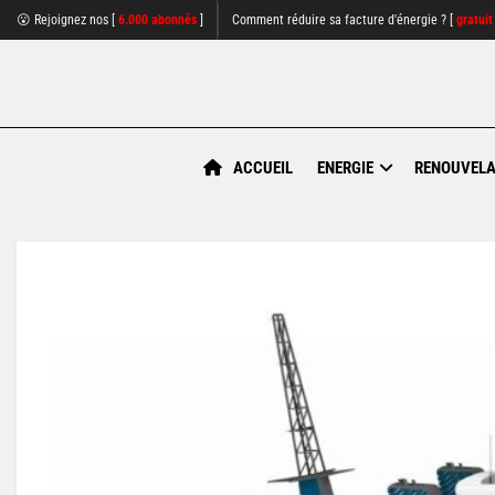
😮 Rejoignez nos [
6.000 abonnés
]
Comment réduire sa facture d'énergie ? [
gratuit
ACCUEIL
ENERGIE
RENOUVELA