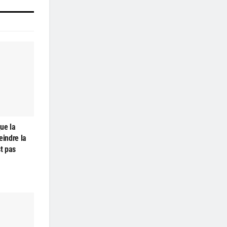
ue la
teindre la
st pas