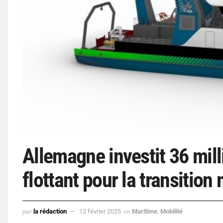
Allemagne investit 36 mill
flottant pour la transition
par
la rédaction
12 février 2025
en
Maritime
,
Mobilité