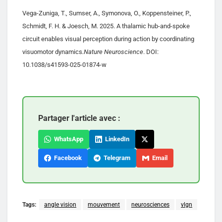
Vega-Zuniga, T., Sumser, A., Symonova, O., Koppensteiner, P.,
Schmidt, F. H. & Joesch, M. 2025. A thalamic hub-and-spoke
circuit enables visual perception during action by coordinating
visuomotor dynamics
.Nature Neuroscience
. DOI:
10.1038/s41593-025-01874-w
Partager l'article avec :
WhatsApp
LinkedIn
Facebook
Telegram
Email
Tags:
angle vision
mouvement
neurosciences
vlgn