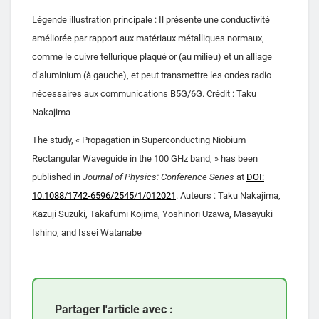
Légende illustration principale : Il présente une conductivité
améliorée par rapport aux matériaux métalliques normaux,
comme le cuivre tellurique plaqué or (au milieu) et un alliage
d’aluminium (à gauche), et peut transmettre les ondes radio
nécessaires aux communications B5G/6G. Crédit : Taku
Nakajima
The study, « Propagation in Superconducting Niobium
Rectangular Waveguide in the 100 GHz band, » has been
published in
Journal of Physics: Conference Series
at
DOI:
10.1088/1742-6596/2545/1/012021
. Auteurs : Taku Nakajima,
Kazuji Suzuki, Takafumi Kojima, Yoshinori Uzawa, Masayuki
Ishino, and Issei Watanabe
Partager l'article avec :