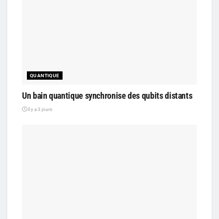
QUANTIQUE
Un bain quantique synchronise des qubits distants
il y a 3 jours