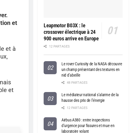
ver.
tion et
Leapmotor B03X : le
crossover électrique à 24
900 euros arrive en Europe
12 PARTAGES
le et à
ux,
Le rover Curiosity de la NASA découvre
un champ présentant des textures en
nid d’abeille
 mais
48 PARTAGES
ple et
Le médiateur national s’alarme de la
hausse des prix de l’énergie
12 PARTAGES
Airbus A380 : entre inspections
d’urgence pour fissures et mue en
laboratoire volant