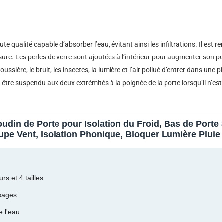
ualité capable d’absorber l’eau, évitant ainsi les infiltrations. Il est re
ure. Les perles de verre sont ajoutées à l’intérieur pour augmenter son po
ussière, le bruit, les insectes, la lumière et l’air pollué d’entrer dans une p
eut être suspendu aux deux extrémités à la poignée de la porte lorsqu’il n’est 
din de Porte pour Isolation du Froid, Bas de Porte 
upe Vent, Isolation Phonique, Bloquer Lumière Pluie
, en Tissu Durable, Livré avec Ruban Autocollant – 
rs et 4 tailles
usages
 l'eau