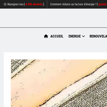
😮 Rejoignez nos [
6.000 abonnés
]
Comment réduire sa facture d'énergie ? [
gratuit
ACCUEIL
ENERGIE
RENOUVELA