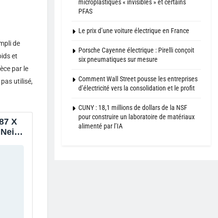
microplastiques « invisibles » et certains
PFAS
Le prix d’une voiture électrique en France
mpli de
Porsche Cayenne électrique : Pirelli conçoit
ids et
six pneumatiques sur mesure
ièce par le
Comment Wall Street pousse les entreprises
pas utilisé,
d’électricité vers la consolidation et le profit
CUNY : 18,1 millions de dollars de la NSF
pour construire un laboratoire de matériaux
87 X
alimenté par l’IA
 Neige
Beige